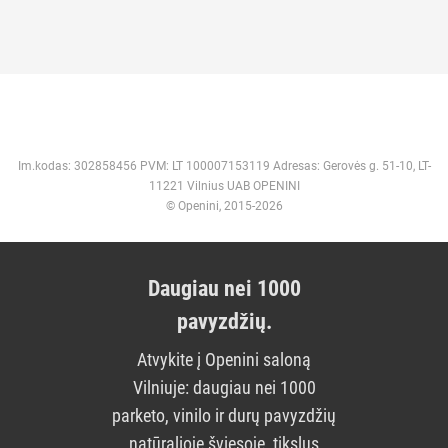
Im.kodas: 302858456 PVM: LT 100007153119 Adresas: Gerovės g. 51-10, LT-
11221 Vilnius UAB OPENINI
© Openini, 2015-2026
Daugiau nei 1000
pavyzdžių.
Atvykite į Openini saloną
Vilniuje: daugiau nei 1000
parketo, vinilo ir durų pavyzdžių
natūralioje šviesoje, tikslus