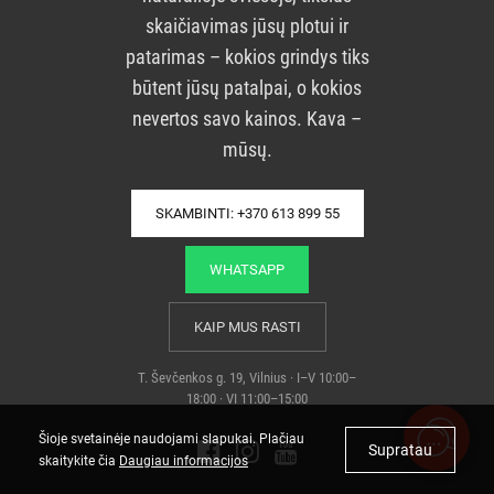
skaičiavimas jūsų plotui ir
patarimas – kokios grindys tiks
būtent jūsų patalpai, o kokios
nevertos savo kainos. Kava –
mūsų.
SKAMBINTI: +370 613 899 55
WHATSAPP
KAIP MUS RASTI
T. Ševčenkos g. 19, Vilnius · I–V 10:00–
18:00 · VI 11:00–15:00
Šioje svetainėje naudojami slapukai. Plačiau
Supratau
skaitykite čia
Daugiau informacijos