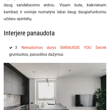
daug sandėliavimo erdviu. Visam bute, kiekvienam
kambarį ir vonioje numatyta labai daug daugiafunkciniu
uždaru spintelių.
Interjere panaudota
3
Nematomos durys BARAUSSE YOU Secret
gruntuotos, paruoštos dažymui.