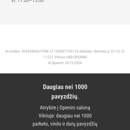
VI: 11:00–15:00
Im.kodas: 302858456 PVM: LT 100007153119 Adresas: Gerovės g. 51-10, LT-
11221 Vilnius UAB OPENINI
© Openini, 2015-2026
Daugiau nei 1000
pavyzdžių.
Atvykite į Openini saloną
Vilniuje: daugiau nei 1000
parketo, vinilo ir durų pavyzdžių