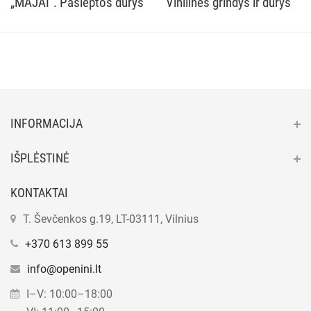
„MAJAI“. Paslėptos durys
Vinilines grindys ir durys
INFORMACIJA
IŠPLĖSTINĖ
KONTAKTAI
T. Ševčenkos g.19, LT-03111, Vilnius
+370 613 899 55
info@openini.lt
I–V: 10:00–18:00