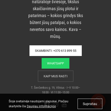
natūralioje šviesoje, tikslus
skaičiavimas jūsų plotui ir
patarimas – kokios grindys tiks
būtent jūsų patalpai, o kokios
nevertos savo kainos. Kava –
mūsų.
SKAMBINTI: +370 613 899 55
WHATSAPP
KAIP MUS RASTI
T. Ševčenkos g. 19, Vilnius · I–V 10:00–
18:00 · VI 11:00–15:00
Šioje svetainėje naudojami slapukai. Plačiau
Supratau
skaitykite čia
Daugiau informacijos