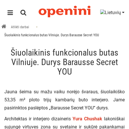
Atlikti darbai
Šiuolaikinis funkcionalus butas Vilniuje. Durys Barausse Secret YOU
Šiuolaikinis funkcionalus butas
Vilniuje. Durys Barausse Secret
YOU
Jauna šeima su mažu vaiku norėjo švaraus, šiuolaikiško
53,35 m² ploto trijų kambarių buto interjero. Jame
pasirinktos paslėptos „Barausse Secret YOU“ durys.
Architektas ir interjero dizaineris
Yura Chushak
lakoniškai
sujungė virtuves zona su svetaine ir sukūrė pakankamai