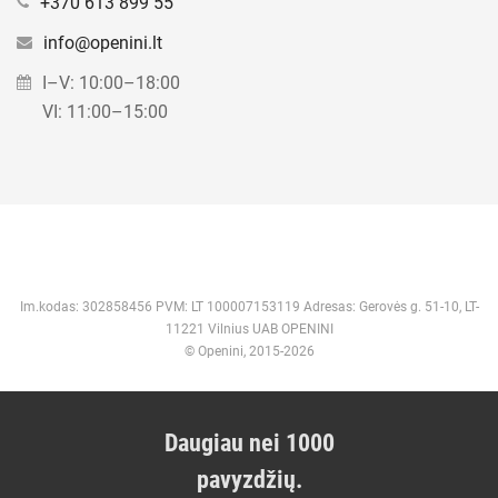
+370 613 899 55
info@openini.lt
I–V: 10:00–18:00
VI: 11:00–15:00
Im.kodas: 302858456 PVM: LT 100007153119 Adresas: Gerovės g. 51-10, LT-
11221 Vilnius UAB OPENINI
© Openini, 2015-2026
Daugiau nei 1000
pavyzdžių.