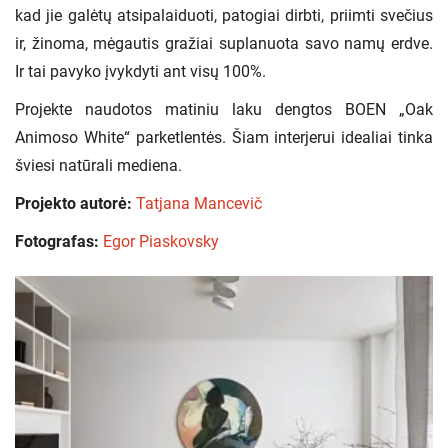
kad jie galėtų atsipalaiduoti, patogiai dirbti, priimti svečius
ir, žinoma, mėgautis gražiai suplanuota savo namų erdve.
Ir tai pavyko įvykdyti ant visų 100%.
Projekte naudotos matiniu laku dengtos BOEN „Oak
Animoso White“ parketlentės. Šiam interjerui idealiai tinka
šviesi natūrali mediena.
Projekto autorė:
Tatjana Mancevič
Fotografas:
Egor Piaskovsky