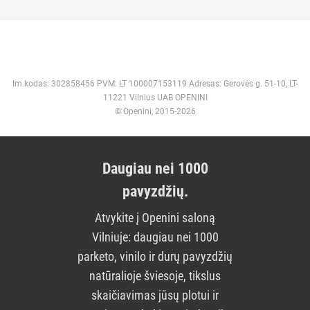
Im.kodas: 302858456 PVM: LT 100007153119 Adresas: Gerovės g. 51-10, LT-
11221 Vilnius UAB OPENINI
© Openini, 2015-2026
Daugiau nei 1000
pavyzdžių.
Atvykite į Openini saloną
Vilniuje: daugiau nei 1000
parketo, vinilo ir durų pavyzdžių
natūralioje šviesoje, tikslus
skaičiavimas jūsų plotui ir