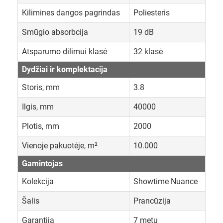
Kilimines dangos pagrindas
Poliesteris
Smūgio absorbcija
19 dB
Atsparumo dilimui klasė
32 klasė
Dydžiai ir komplektacija
Storis, mm
3.8
Ilgis, mm
40000
Plotis, mm
2000
Vienoje pakuotėje, m²
10.000
Gamintojas
Kolekcija
Showtime Nuance
Šalis
Prancūzija
Garantija
7 metų