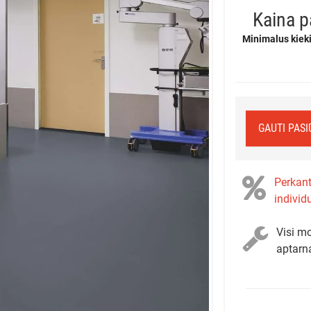
Kaina p
Minimalus kieki
GAUTI PAS
Perkant
individ
Visi mo
aptarn