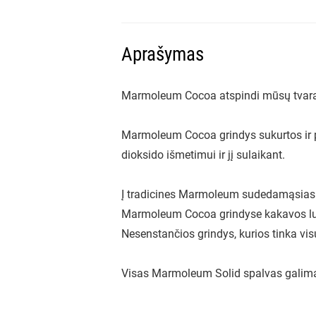
Aprašymas
Marmoleum Cocoa atspindi mūsų tvaraus
Marmoleum Cocoa grindys sukurtos ir pag
dioksido išmetimui ir jį sulaikant.
Į tradicines Marmoleum sudedamąsias da
Marmoleum Cocoa grindyse kakavos luo
Nesenstančios grindys, kurios tinka vis
Visas Marmoleum Solid spalvas galima