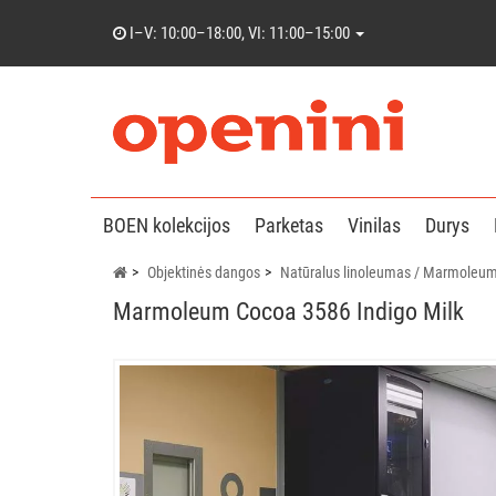
I–V: 10:00–18:00, VI: 11:00–15:00
BOEN kolekcijos
Parketas
Vinilas
Durys
Objektinės dangos
Natūralus linoleumas / Marmoleu
Marmoleum Cocoa 3586 Indigo Milk