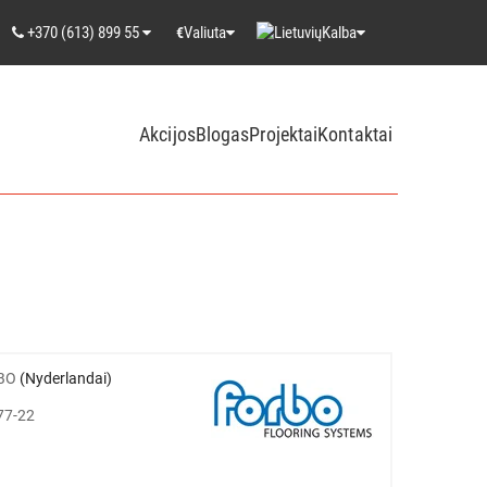
+370 (613) 899 55
Valiuta
Kalba
€
Akcijos
Blogas
Projektai
Kontaktai
BO
(Nyderlandai)
77-22