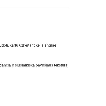
doti, kartu užkertant kelią anglies
nčią ir šiuolaikišką paviršiaus tekstūrą.