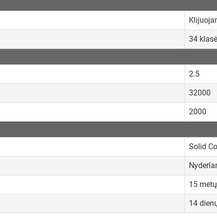
Klijuoj
34 klas
2.5
32000
2000
Solid C
Nyderla
15 metų
14 dien