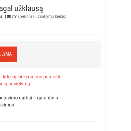
agal užklausą
s: 100 m²
(bendras užsakymo kiekis)
IŪLYMĄ
 didesnį kiekį galime paruošti
ualų pasiūlymą
ntavimo darbai ir garantinis
avimas