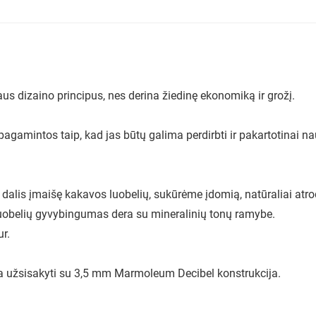
 dizaino principus, nes derina žiedinę ekonomiką ir grožį.
amintos taip, kad jas būtų galima perdirbti ir pakartotinai nau
lis įmaišę kakavos luobelių, sukūrėme įdomią, natūraliai atroda
belių gyvybingumas dera su mineralinių tonų ramybe.
ur.
 užsisakyti su 3,5 mm Marmoleum Decibel konstrukcija.