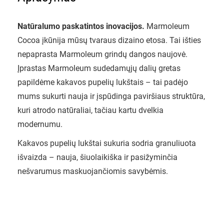
Natūralumo paskatintos inovacijos.
Marmoleum
Cocoa įkūnija mūsų tvaraus dizaino etosa. Tai išties
nepaprasta Marmoleum grindų dangos naujovė.
Įprastas Marmoleum sudedamųjų dalių gretas
papildėme kakavos pupelių lukštais – tai padėjo
mums sukurti nauja ir įspūdinga paviršiaus struktūra,
kuri atrodo natūraliai, tačiau kartu dvelkia
modernumu.
Kakavos pupelių lukštai sukuria sodria granuliuota
išvaizda – nauja, šiuolaikiška ir pasižyminčia
nešvarumus maskuojančiomis savybėmis.