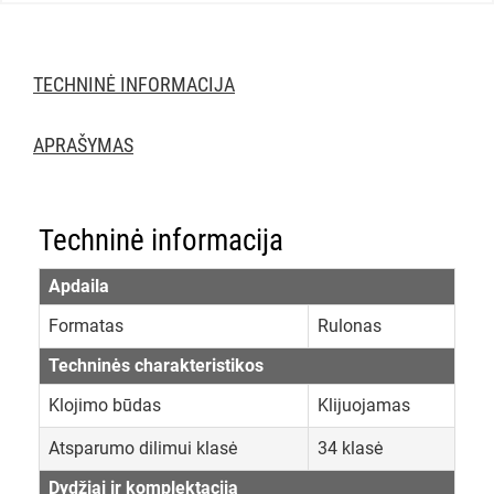
TECHNINĖ INFORMACIJA
APRAŠYMAS
Techninė informacija
Apdaila
Formatas
Rulonas
Techninės charakteristikos
Klojimo būdas
Klijuojamas
Atsparumo dilimui klasė
34 klasė
Dydžiai ir komplektacija