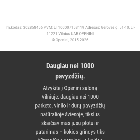
Im.kodas: 302858456 PVM: LT 100007153119 Adresas: Gerovės g. 51-10, LT-
11221 Vilnius UAB OPENINI
© Openini, 2015-2026
Daugiau nei 1000
pavyzdžių.
Atvykite į Openini saloną
Vilniuje: daugiau nei 1000
parketo, vinilo ir durų pavyzdžių
natūralioje šviesoje, tikslus
skaičiavimas jūsų plotui ir
patarimas – kokios grindys tiks