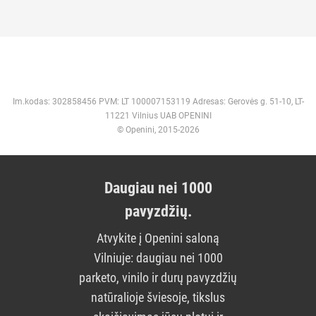
Im.kodas: 302858456 PVM: LT 100007153119 Adresas: Gerovės g. 51-10, LT-
11221 Vilnius UAB OPENINI
© Openini, 2015-2026
Daugiau nei 1000
pavyzdžių.
Atvykite į Openini saloną
Vilniuje: daugiau nei 1000
parketo, vinilo ir durų pavyzdžių
natūralioje šviesoje, tikslus