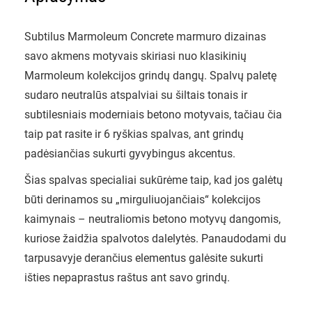
Subtilus Marmoleum Concrete marmuro dizainas
savo akmens motyvais skiriasi nuo klasikinių
Marmoleum kolekcijos grindų dangų. Spalvų paletę
sudaro neutralūs atspalviai su šiltais tonais ir
subtilesniais moderniais betono motyvais, tačiau čia
taip pat rasite ir 6 ryškias spalvas, ant grindų
padėsiančias sukurti gyvybingus akcentus.
Šias spalvas specialiai sukūrėme taip, kad jos galėtų
būti derinamos su „mirguliuojančiais“ kolekcijos
kaimynais – neutraliomis betono motyvų dangomis,
kuriose žaidžia spalvotos dalelytės. Panaudodami du
tarpusavyje derančius elementus galėsite sukurti
išties nepaprastus raštus ant savo grindų.