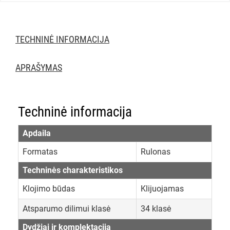
TECHNINĖ INFORMACIJA
APRAŠYMAS
Techninė informacija
Apdaila
Formatas
Rulonas
Techninės charakteristikos
Klojimo būdas
Klijuojamas
Atsparumo dilimui klasė
34 klasė
Dydžiai ir komplektacija