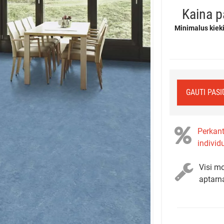
Kaina p
Minimalus kieki
GAUTI PAS
Perkant
individ
Visi mo
aptarn