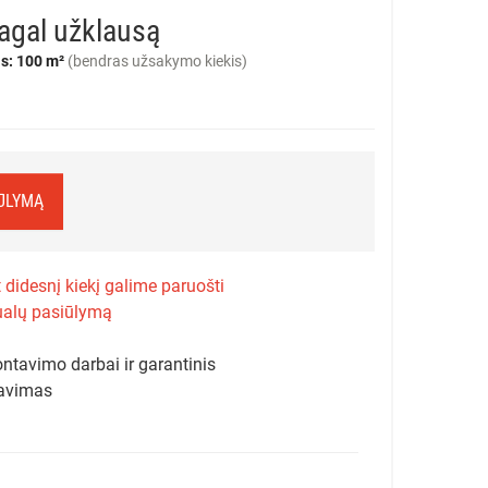
agal užklausą
s: 100 m²
(bendras užsakymo kiekis)
IŪLYMĄ
 didesnį kiekį galime paruošti
ualų pasiūlymą
ntavimo darbai ir garantinis
avimas