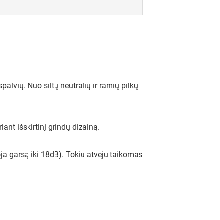
alvių. Nuo šiltų neutralių ir ramių pilkų
nt išskirtinį grindų dizainą.
ja garsą iki 18dB). Tokiu atveju taikomas