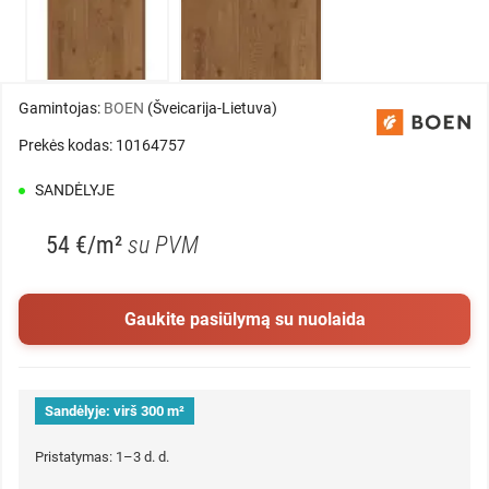
Gamintojas:
BOEN
(Šveicarija-Lietuva)
Prekės kodas: 10164757
SANDĖLYJE
54 €/m²
su PVM
Gaukite pasiūlymą su nuolaida
Sandėlyje:
virš 300 m²
Pristatymas: 1–3 d. d.