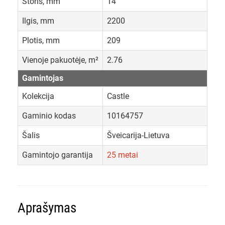
Storis, mm
14
Ilgis, mm
2200
Plotis, mm
209
Vienoje pakuotėje, m²
2.76
Gamintojas
Kolekcija
Castle
Gaminio kodas
10164757
Šalis
Šveicarija-Lietuva
Gamintojo garantija
25 metai
Aprašymas