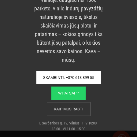
parketo, vinilo ir durų pavyzdžių
natūralioje šviesoje, tikslus
skaičiavimas jūsų plotui ir
patarimas – kokios grindys tiks
būtent jūsų patalpai, o kokios
nevertos savo kainos. Kava –
mūsų.
SKAMBINTI: +370 613 899 55
WHATSAPP
KAIP MUS RASTI
T. Ševčenkos g. 19, Vilnius · I–V 10:00–
18:00 · VI 11:00–15:00