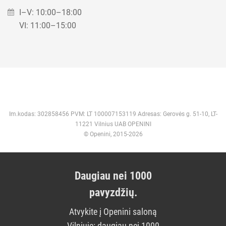
I–V: 10:00–18:00
VI: 11:00–15:00
Im.kodas: 302858456 PVM: LT 100007153119 Adresas: Gerovės g. 51-10, LT-
11221 Vilnius UAB OPENINI
© Openini, 2015-2026
Daugiau nei 1000
pavyzdžių.
Atvykite į Openini saloną
Vilniuje: daugiau nei 1000