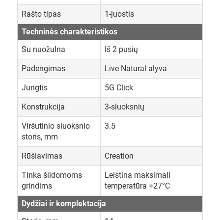
Rašto tipas
1-juostis
Techninės charakteristikos
Su nuožulna
Iš 2 pusių
Padengimas
Live Natural alyva
Jungtis
5G Click
Konstrukcija
3-sluoksnių
Viršutinio sluoksnio
3.5
storis, mm
Rūšiavimas
Creation
Tinka šildomoms
Leistina maksimali
grindims
temperatūra +27°C
Dydžiai ir komplektacija