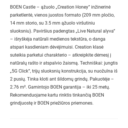
BOEN Castle – ąžuolo „Creation Honey“ inžinerinė
parketlentė, vienos juostos formato (209 mm pločio,
14 mm storio, su 3.5 mm ąžuolo viršutiniu
sluoksniu). Paviršius padengtas „Live Natural alyva“
– išryškėja natūrali medienos tekstūra, o danga
atspari kasdieniam dėvėjimuisi. Creation klasė
suteikia parketui charakterio – atkreipkite dėmesį į
natūralų rašto ir atspalvio žaismą. Techniškai: jungtis
„5G Click“, trijų sluoksnių konstrukcija, su nuožulna iš
2 pusių. Tinka kloti ant šildomų grindų. Pakuotėje –
2.76 m². Gamintojo BOEN garantija – iki 25 metų.
Rekomenduojame kartu rinktis tinkančią BOEN
grindjuostę ir BOEN priežiūros priemones.