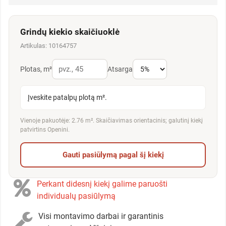
Grindų kiekio skaičiuoklė
Artikulas: 10164757
Plotas, m²
Atsarga
Įveskite patalpų plotą m².
Vienoje pakuotėje: 2.76 m². Skaičiavimas orientacinis; galutinį kiekį
patvirtins Openini.
Gauti pasiūlymą pagal šį kiekį
Perkant didesnį kiekį galime paruošti
individualų pasiūlymą
Visi montavimo darbai ir garantinis