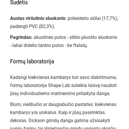
Sudėtis
Austas viršutinis sluoksnis:
poliesterio siūlai (17,7%),
padengti PVC (82,3%).
Pagrindas:
akustinės putos - stiklo pluošto sluoksnis
- labai didelio tankio putos - be ftalatų.
Formų laboratorija
Kadangi kiekvienas kambarys turi savo išskirtinuma,
formų laboratorija Shape Lab suteikia laisvę naudoti
jūsų individualiems matmenims pritaikyta danga.
Biuro, viešbučio ar daugiabučio pastatas: kiekvienas
kambarys yra unikalus. Kaip ir jūsų pasirinktas
dekoras. Dickson grindų danga galima užsisakyti
įvairių formų, tai išplečiančia grindų variantų skaičių