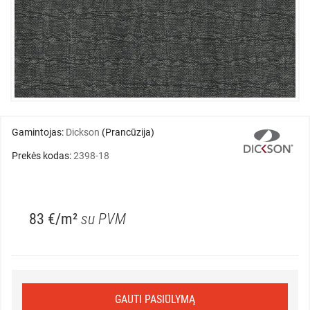
Gamintojas:
Dickson
(Prancūzija)
Prekės kodas:
2398-18
83 €/m²
su PVM
GAUTI PASIŪLYMĄ