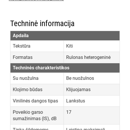
Techninė informacija
Apdaila
Tekstūra
Kiti
Formatas
Rulonas heterogeninė
Techninės charakteristikos
Su nuožulna
Be nuožulnos
Klojimo būdas
Klijuojamas
Vinilinės dangos tipas
Lankstus
Poveikio garso
17
sumažinimas (IS), dB
Tinka šildomoms
Leistina maksimali