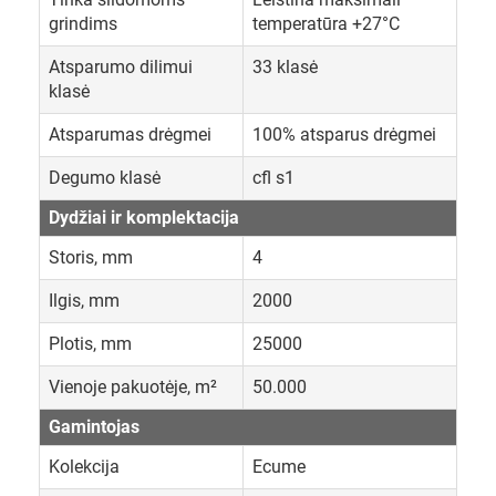
grindims
temperatūra +27°C
Atsparumo dilimui
33 klasė
klasė
Atsparumas drėgmei
100% atsparus drėgmei
Degumo klasė
cfl s1
Dydžiai ir komplektacija
Storis, mm
4
Ilgis, mm
2000
Plotis, mm
25000
Vienoje pakuotėje, m²
50.000
Gamintojas
Kolekcija
Ecume