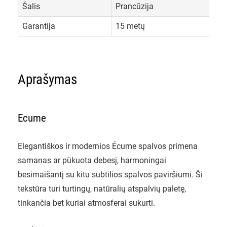
Šalis
Prancūzija
Garantija
15 metų
Aprašymas
Ecume
Elegantiškos ir modernios Écume spalvos primena
samanas ar pūkuota debesį, harmoningai
besimaišantį su kitu subtilios spalvos paviršiumi. Ši
tekstūra turi turtingų, natūralių atspalvių paletę,
tinkančia bet kuriai atmosferai sukurti.