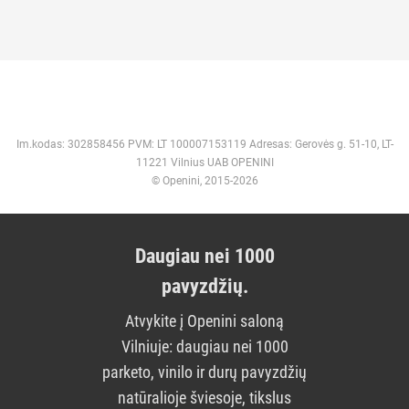
Im.kodas: 302858456 PVM: LT 100007153119 Adresas: Gerovės g. 51-10, LT-
11221 Vilnius UAB OPENINI
© Openini, 2015-2026
Daugiau nei 1000
pavyzdžių.
Atvykite į Openini saloną
Vilniuje: daugiau nei 1000
parketo, vinilo ir durų pavyzdžių
natūralioje šviesoje, tikslus