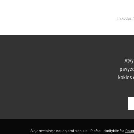
Im.kodas:
Atvy
pavyzd
kokios 
Šioje svetainėje naudojami slapukai. Plačiau skaitykite čia
Daug