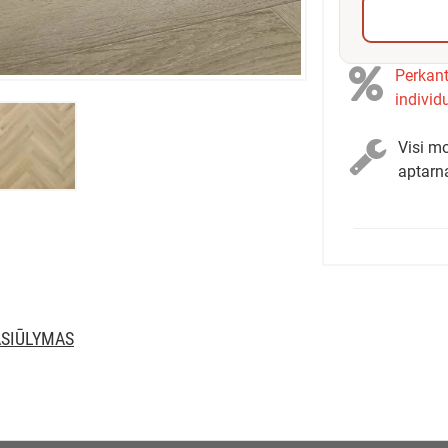
Perkant
individ
Visi mo
aptarn
ASIŪLYMAS