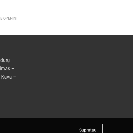
AB OPENINI
 durų
rimas –
. Kava –
Supratau