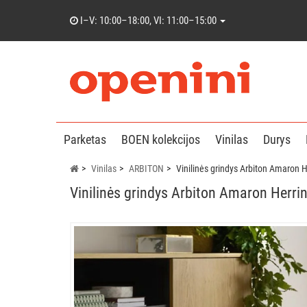
I–V: 10:00–18:00, VI: 11:00–15:00
Parketas
BOEN kolekcijos
Vinilas
Durys
Vinilas
ARBITON
Vinilinės grindys Arbiton Amaron 
Vinilinės grindys Arbiton Amaron Herr