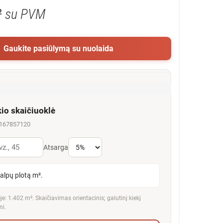
²
su PVM
Gaukite pasiūlymą su nuolaida
kio skaičiuoklė
5167857120
Atsarga
talpų plotą m².
e: 1.402 m². Skaičiavimas orientacinis; galutinį kiekį
ni.