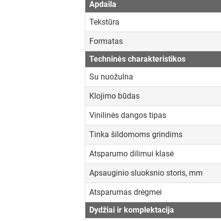
Apdaila
Tekstūra
Formatas
Techninės charakteristikos
Su nuožulna
Klojimo būdas
Vinilinės dangos tipas
Tinka šildomoms grindims
Atsparumo dilimui klasė
Apsauginio sluoksnio storis, mm
Atsparumas drėgmei
Dydžiai ir komplektacija