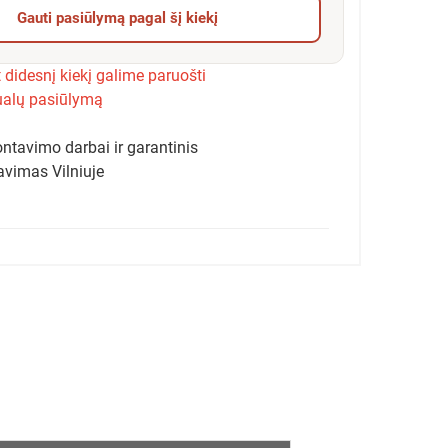
Gauti pasiūlymą pagal šį kiekį
 didesnį kiekį galime paruošti
ualų pasiūlymą
ntavimo darbai ir garantinis
avimas Vilniuje