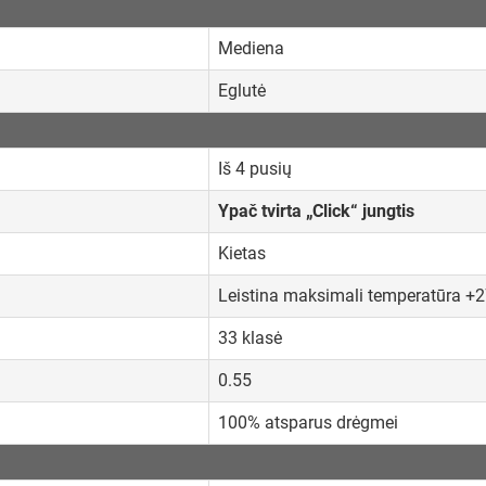
Mediena
Eglutė
Iš 4 pusių
Ypač tvirta „Click“ jungtis
Kietas
Leistina maksimali temperatūra +
33 klasė
0.55
100% atsparus drėgmei