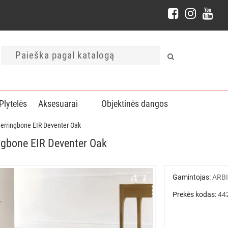
Plytelės
Aksesuarai
Objektinės dangos
Herringbone EIR Deventer Oak
ingbone EIR Deventer Oak
Gamintojas:
ARB
Prekės kodas:
44