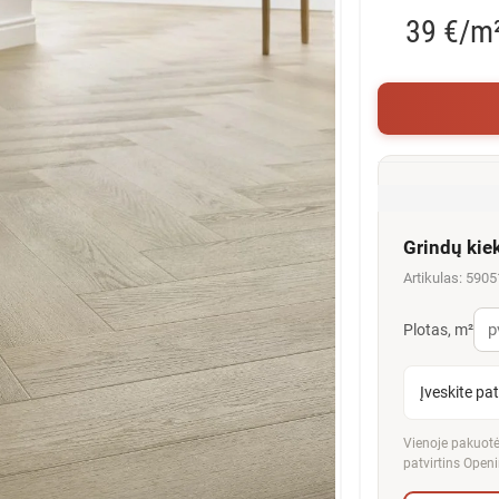
39 €/m
Grindų kie
Artikulas: 590
Plotas, m²
Įveskite pa
Vienoje pakuotėj
patvirtins Openi