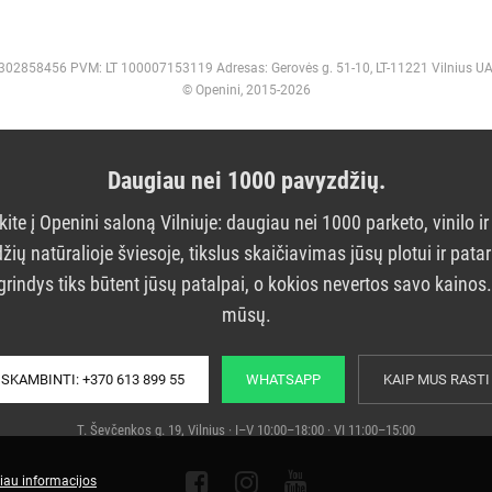
 302858456 PVM: LT 100007153119 Adresas: Gerovės g. 51-10, LT-11221 Vilnius U
© Openini, 2015-2026
Daugiau nei 1000 pavyzdžių.
kite į Openini saloną Vilniuje: daugiau nei 1000 parketo, vinilo ir
žių natūralioje šviesoje, tikslus skaičiavimas jūsų plotui ir pata
grindys tiks būtent jūsų patalpai, o kokios nevertos savo kainos
mūsų.
SKAMBINTI: +370 613 899 55
WHATSAPP
KAIP MUS RASTI
T. Ševčenkos g. 19, Vilnius · I–V 10:00–18:00 · VI 11:00–15:00
iau informacijos