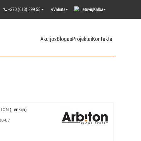
+370 (613) 899 55
Valiuta
Kalba
€
Akcijos
Blogas
Projektai
Kontaktai
ITON
(Lenkija)
20-07