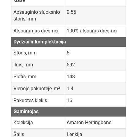
klasė
Apsauginio sluoksnio
0.55
storis, mm
Atsparumas drėgmei
100% atsparus drėgmei
Dydžiai ir komplektacija
Storis, mm
5
Ilgis, mm
592
Plotis, mm
148
Vienoje pakuotėje, m²
1.4
Pakuotės kiekis
16
Gamintojas
Kolekcija
Amaron Herringbone
Šalis
Lenkija