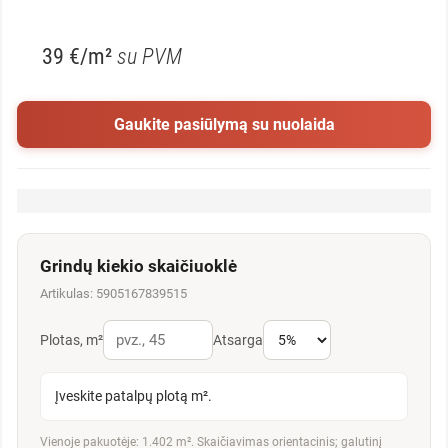
39 €/m²
su PVM
Gaukite pasiūlymą su nuolaida
Grindų kiekio skaičiuoklė
Artikulas: 5905167839515
Plotas, m²
Atsarga
Įveskite patalpų plotą m².
Vienoje pakuotėje: 1.402 m². Skaičiavimas orientacinis; galutinį