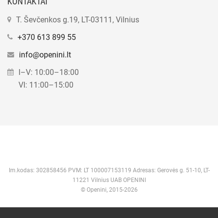
KONTAKTAI
T. Ševčenkos g.19, LT-03111, Vilnius
+370 613 899 55
info@openini.lt
I–V: 10:00–18:00
VI: 11:00–15:00
Im.kodas: 302858456 PVM: LT 100007153119 Adresas: Gerovės g. 51-10, LT-
11221 Vilnius UAB OPENINI
© Openini, 2015-2026