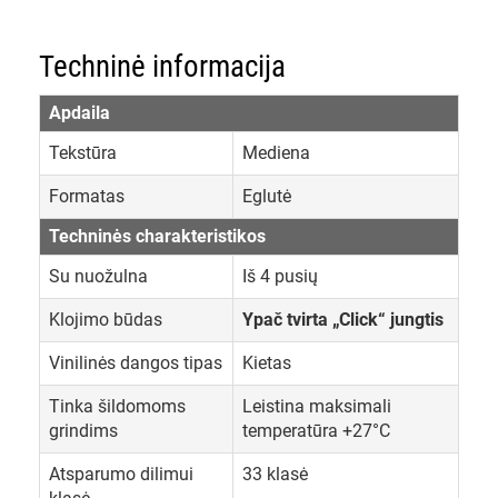
Techninė informacija
Apdaila
Tekstūra
Mediena
Formatas
Eglutė
Techninės charakteristikos
Su nuožulna
Iš 4 pusių
Klojimo būdas
Ypač tvirta „Click“ jungtis
Vinilinės dangos tipas
Kietas
Tinka šildomoms
Leistina maksimali
grindims
temperatūra +27°C
Atsparumo dilimui
33 klasė