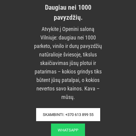
Daugiau nei 1000
pavyzdžių.
Atvykite į Openini saloną
Vilniuje: daugiau nei 1000
parketo, vinilo ir durų pavyzdžių
natūralioje šviesoje, tikslus
skaičiavimas jūsų plotui ir
patarimas – kokios grindys tiks
būtent jūsų patalpai, o kokios
nevertos savo kainos. Kava –
mūsų.
SKAMBINTI: +370 613 899 55
WHATSAPP