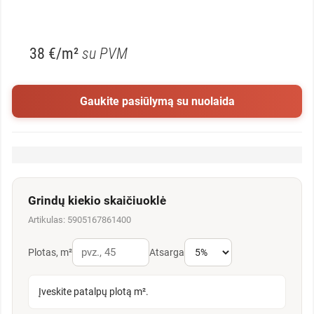
38 €/m²
su PVM
Gaukite pasiūlymą su nuolaida
Grindų kiekio skaičiuoklė
Artikulas: 5905167861400
Plotas, m²
Atsarga
Įveskite patalpų plotą m².