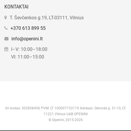
KONTAKTAI
T. Ševčenkos g.19, LT-03111, Vilnius
+370 613 899 55
info@openini.lt
I–V: 10:00–18:00
VI: 11:00–15:00
Im.kodas: 302858456 PVM: LT 100007153119 Adresas: Gerovės g. 51-10, LT-
11221 Vilnius UAB OPENINI
© Openini, 2015-2026