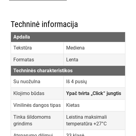
Techninė informacija
Apdaila
Tekstūra
Mediena
Formatas
Lenta
Techninės charakteristikos
Su nuožulna
Iš 4 pusių
Klojimo būdas
Ypač tvirta „Click“ jungtis
Vinilinės dangos tipas
Kietas
Tinka šildomoms
Leistina maksimali
grindims
temperatūra +27°C
Atsparumo dilimui
33 klasė