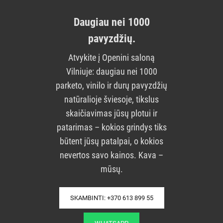
Daugiau nei 1000
pavyzdžių.
Atvykite į Openini saloną
Vilniuje: daugiau nei 1000
parketo, vinilo ir durų pavyzdžių
natūralioje šviesoje, tikslus
skaičiavimas jūsų plotui ir
patarimas – kokios grindys tiks
būtent jūsų patalpai, o kokios
nevertos savo kainos. Kava –
mūsų.
SKAMBINTI: +370 613 899 55