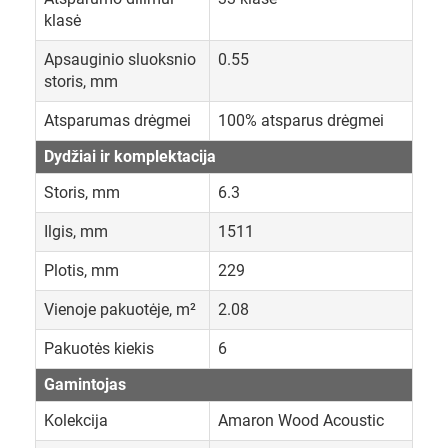
klasė
Apsauginio sluoksnio
0.55
storis, mm
Atsparumas drėgmei
100% atsparus drėgmei
Dydžiai ir komplektacija
Storis, mm
6.3
Ilgis, mm
1511
Plotis, mm
229
Vienoje pakuotėje, m²
2.08
Pakuotės kiekis
6
Gamintojas
Kolekcija
Amaron Wood Acoustic