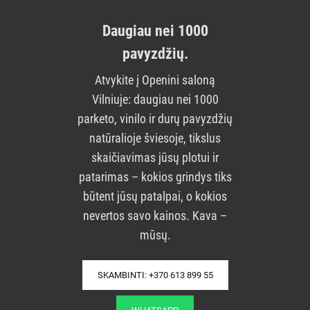
Daugiau nei 1000
pavyzdžių.
Atvykite į Openini saloną
Vilniuje: daugiau nei 1000
parketo, vinilo ir durų pavyzdžių
natūralioje šviesoje, tikslus
skaičiavimas jūsų plotui ir
patarimas – kokios grindys tiks
būtent jūsų patalpai, o kokios
nevertos savo kainos. Kava –
mūsų.
SKAMBINTI: +370 613 899 55