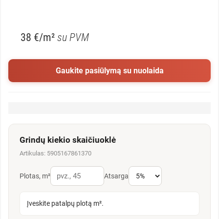
38 €/m²
su PVM
Gaukite pasiūlymą su nuolaida
Grindų kiekio skaičiuoklė
Artikulas: 5905167861370
Plotas, m²
Atsarga
Įveskite patalpų plotą m².