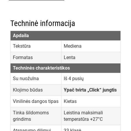
Techninė informacija
Apdaila
Tekstūra
Mediena
Formatas
Lenta
Techninės charakteristikos
Su nuožulna
Iš 4 pusių
Klojimo būdas
Ypač tvirta „Click“ jungtis
Vinilinės dangos tipas
Kietas
Tinka šildomoms
Leistina maksimali
grindims
temperatūra +27°C
Atsparumo dilimui
33 klasė