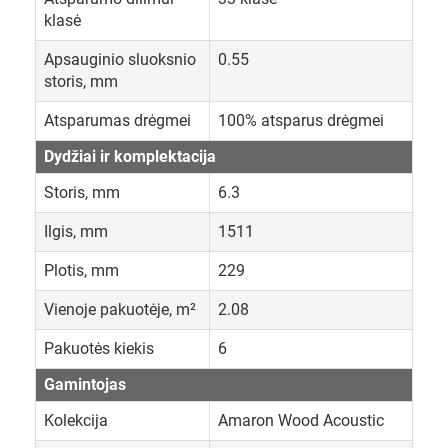
klasė
Apsauginio sluoksnio
0.55
storis, mm
Atsparumas drėgmei
100% atsparus drėgmei
Dydžiai ir komplektacija
Storis, mm
6.3
Ilgis, mm
1511
Plotis, mm
229
Vienoje pakuotėje, m²
2.08
Pakuotės kiekis
6
Gamintojas
Kolekcija
Amaron Wood Acoustic