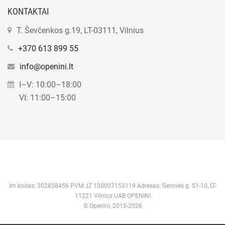
KONTAKTAI
T. Ševčenkos g.19, LT-03111, Vilnius
+370 613 899 55
info@openini.lt
I–V: 10:00–18:00
VI: 11:00–15:00
Im.kodas: 302858456 PVM: LT 100007153119 Adresas: Gerovės g. 51-10, LT-
11221 Vilnius UAB OPENINI
© Openini, 2015-2026