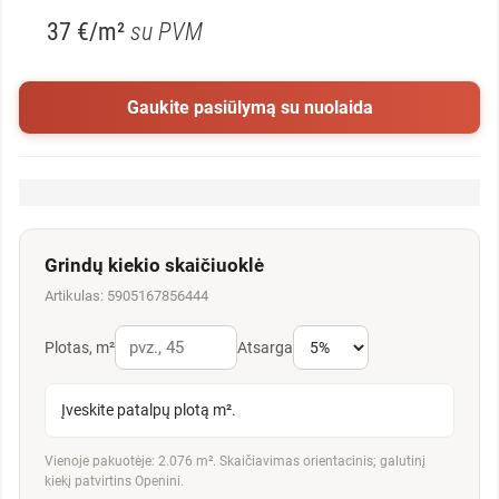
37 €/m²
su PVM
Gaukite pasiūlymą su nuolaida
Grindų kiekio skaičiuoklė
Artikulas: 5905167856444
Plotas, m²
Atsarga
Įveskite patalpų plotą m².
Vienoje pakuotėje: 2.076 m². Skaičiavimas orientacinis; galutinį
kiekį patvirtins Openini.