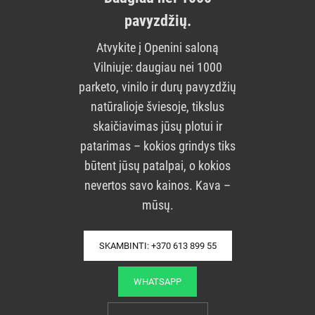
pavyzdžių.
Atvykite į Openini saloną
Vilniuje: daugiau nei 1000
parketo, vinilo ir durų pavyzdžių
natūralioje šviesoje, tikslus
skaičiavimas jūsų plotui ir
patarimas – kokios grindys tiks
būtent jūsų patalpai, o kokios
nevertos savo kainos. Kava –
mūsų.
SKAMBINTI: +370 613 899 55
WHATSAPP