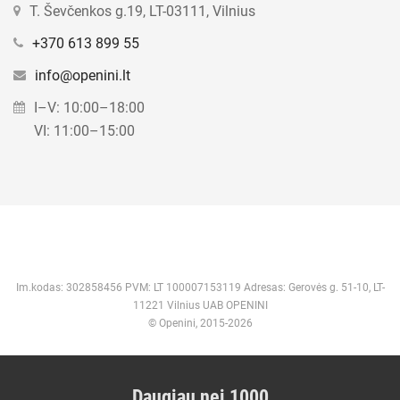
T. Ševčenkos g.19, LT-03111, Vilnius
+370 613 899 55
info@openini.lt
I–V: 10:00–18:00
VI: 11:00–15:00
Im.kodas: 302858456 PVM: LT 100007153119 Adresas: Gerovės g. 51-10, LT-
11221 Vilnius UAB OPENINI
© Openini, 2015-2026
Daugiau nei 1000