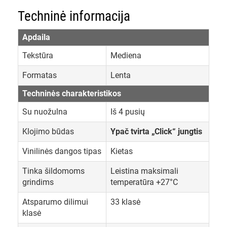
Techninė informacija
Apdaila
Tekstūra
Mediena
Formatas
Lenta
Techninės charakteristikos
Su nuožulna
Iš 4 pusių
Klojimo būdas
Ypač tvirta „Click“ jungtis
Vinilinės dangos tipas
Kietas
Tinka šildomoms
Leistina maksimali
grindims
temperatūra +27°C
Atsparumo dilimui
33 klasė
klasė