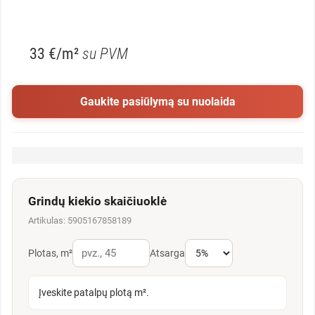
33 €/m²
su PVM
Gaukite pasiūlymą su nuolaida
Grindų kiekio skaičiuoklė
Artikulas: 5905167858189
Plotas, m²
Atsarga
Įveskite patalpų plotą m².