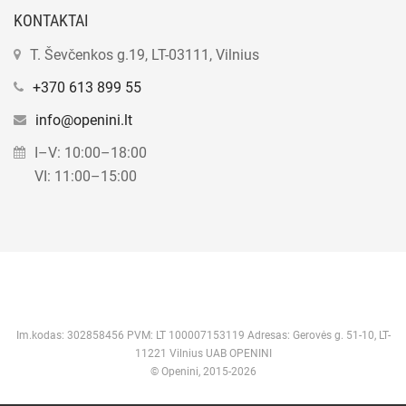
KONTAKTAI
T. Ševčenkos g.19, LT-03111, Vilnius
+370 613 899 55
info@openini.lt
I–V: 10:00–18:00
VI: 11:00–15:00
Im.kodas: 302858456 PVM: LT 100007153119 Adresas: Gerovės g. 51-10, LT-
11221 Vilnius UAB OPENINI
© Openini, 2015-2026