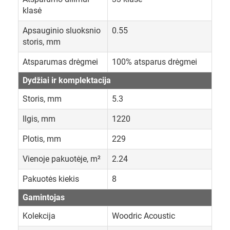
klasė
Apsauginio sluoksnio
0.55
storis, mm
Atsparumas drėgmei
100% atsparus drėgmei
Dydžiai ir komplektacija
Storis, mm
5.3
Ilgis, mm
1220
Plotis, mm
229
Vienoje pakuotėje, m²
2.24
Pakuotės kiekis
8
Gamintojas
Kolekcija
Woodric Acoustic