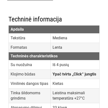
Techninė informacija
Apdaila
Tekstūra
Mediena
Formatas
Lenta
Techninės charakteristikos
Su nuožulna
Iš 4 pusių
Klojimo būdas
Ypač tvirta „Click“ jungtis
Vinilinės dangos tipas
Kietas
Tinka šildomoms
Leistina maksimali
grindims
temperatūra +27°C
Atsparumo dilimui
33 klasė