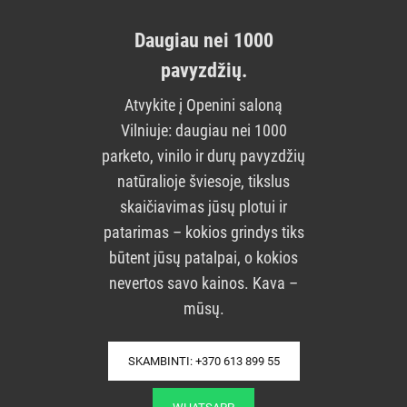
Daugiau nei 1000
pavyzdžių.
Atvykite į Openini saloną
Vilniuje: daugiau nei 1000
parketo, vinilo ir durų pavyzdžių
natūralioje šviesoje, tikslus
skaičiavimas jūsų plotui ir
patarimas – kokios grindys tiks
būtent jūsų patalpai, o kokios
nevertos savo kainos. Kava –
mūsų.
SKAMBINTI: +370 613 899 55