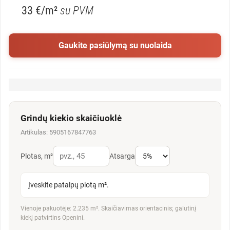
33 €/m²
su PVM
Gaukite pasiūlymą su nuolaida
Grindų kiekio skaičiuoklė
Artikulas: 5905167847763
Plotas, m²
Atsarga
Įveskite patalpų plotą m².
Vienoje pakuotėje: 2.235 m². Skaičiavimas orientacinis; galutinį
kiekį patvirtins Openini.