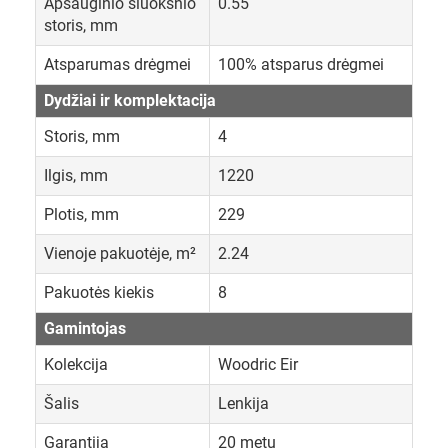
Apsauginio sluoksnio
0.55
storis, mm
Atsparumas drėgmei
100% atsparus drėgmei
Dydžiai ir komplektacija
Storis, mm
4
Ilgis, mm
1220
Plotis, mm
229
Vienoje pakuotėje, m²
2.24
Pakuotės kiekis
8
Gamintojas
Kolekcija
Woodric Eir
Šalis
Lenkija
Garantija
20 metų