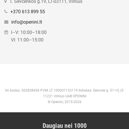
T. Ševčenkos g.19, LT-03111, Vilnius
+370 613 899 55
info@openini.lt
I–V: 10:00–18:00
VI: 11:00–15:00
Im.kodas: 302858456 PVM: LT 100007153119 Adresas: Gerovės g. 51-10, LT-
11221 Vilnius UAB OPENINI
© Openini, 2015-2026
Daugiau nei 1000