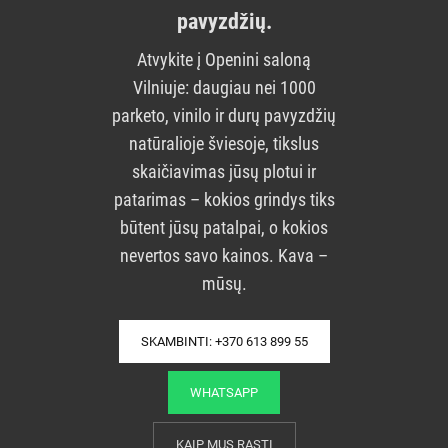
pavyzdžių.
Atvykite į Openini saloną
Vilniuje: daugiau nei 1000
parketo, vinilo ir durų pavyzdžių
natūralioje šviesoje, tikslus
skaičiavimas jūsų plotui ir
patarimas – kokios grindys tiks
būtent jūsų patalpai, o kokios
nevertos savo kainos. Kava –
mūsų.
SKAMBINTI: +370 613 899 55
WHATSAPP
KAIP MUS RASTI