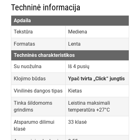
Techninė informacija
Apdaila
Tekstūra
Mediena
Formatas
Lenta
Techninės charakteristikos
Su nuožulna
Iš 4 pusių
Klojimo būdas
Ypač tvirta „Click“ jungtis
Vinilinės dangos tipas
Kietas
Tinka šildomoms
Leistina maksimali
grindims
temperatūra +27°C
Atsparumo dilimui
33 klasė
klasė