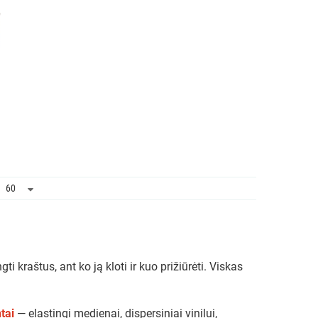
i kraštus, ant ko ją kloti ir kuo prižiūrėti. Viskas
ntai
— elastingi medienai, dispersiniai vinilui,