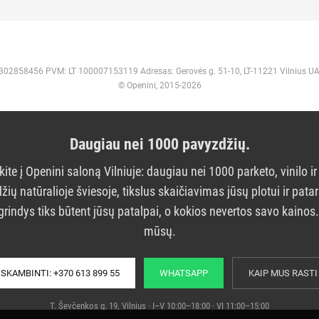
 302858456 PVM: LT 100007153119 Adresas: Gerovės g. 51-10, LT-11221 Vilnius U
© Openini, 2015-2026
Daugiau nei 1000 pavyzdžių.
kite į Openini saloną Vilniuje: daugiau nei 1000 parketo, vinilo ir
žių natūralioje šviesoje, tikslus skaičiavimas jūsų plotui ir pata
grindys tiks būtent jūsų patalpai, o kokios nevertos savo kainos
mūsų.
SKAMBINTI: +370 613 899 55
WHATSAPP
KAIP MUS RASTI
T. Ševčenkos g. 19, Vilnius · I–V 10:00–18:00 · VI 11:00–15:00