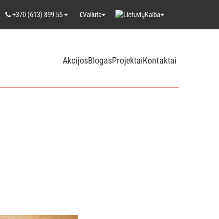
+370 (613) 899 55
Valiuta
Kalba
€
Akcijos
Blogas
Projektai
Kontaktai