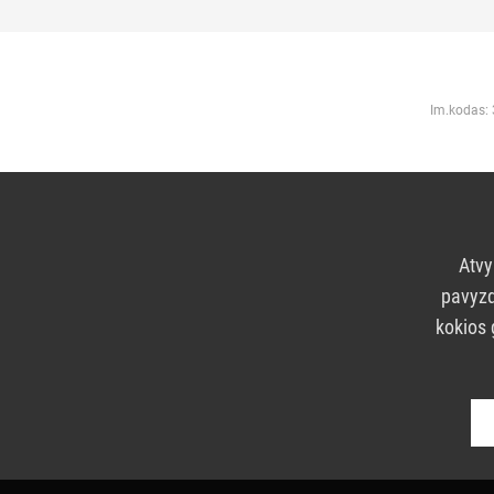
Im.kodas:
Atvy
pavyzd
kokios 