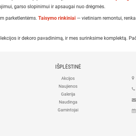
jimui, garso slopinimui ir apsaugai nuo drėgmės.
 mm parketlentėms.
Taisymo rinkiniai
— vietiniam remontui, renk
lekcijos ir dekoro pavadinimą, ir mes surinksime komplektą. Pač
IŠPLĖSTINĖ
Akcijos
Naujienos
Galerija
Naudinga
Gamintojai