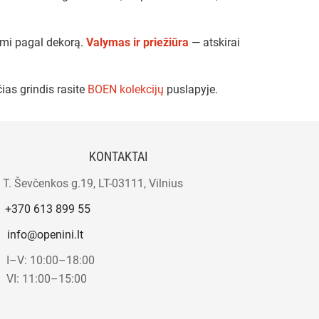
ami pagal dekorą.
Valymas ir priežiūra
— atskirai
ias grindis rasite
BOEN kolekcijų
puslapyje.
KONTAKTAI
T. Ševčenkos g.19, LT-03111, Vilnius
+370 613 899 55
info@openini.lt
I–V: 10:00–18:00
VI: 11:00–15:00