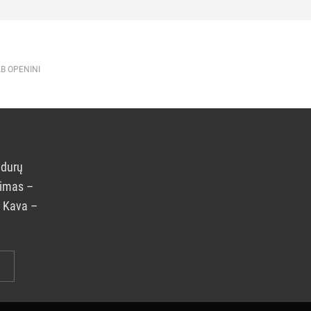
AB OPENINI
 durų
rimas –
. Kava –