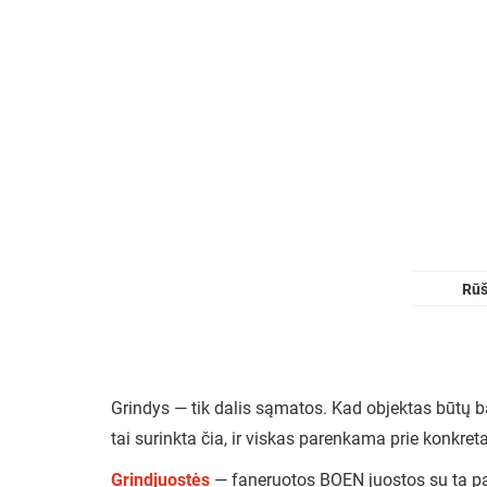
Rūš
Grindys — tik dalis sąmatos. Kad objektas būtų baig
tai surinkta čia, ir viskas parenkama prie konkreta
Grindjuostės
— faneruotos BOEN juostos su ta pa