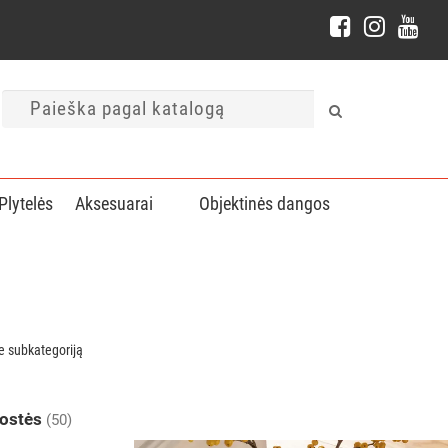
Plytelės
Aksesuarai
Objektinės dangos
te subkategoriją
uostės
(50)