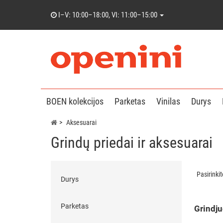
I–V: 10:00–18:00, VI: 11:00–15:00
BOEN kolekcijos
Parketas
Vinilas
Durys
Aksesuarai
Grindų priedai ir aksesuarai
Pasirinki
Durys
Parketas
Grindj