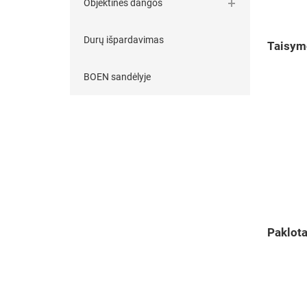
Objektinės dangos
Durų išpardavimas
Taisymo
BOEN sandėlyje
Paklot