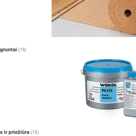
r gruntai
(15)
 ir priežiūra
(15)