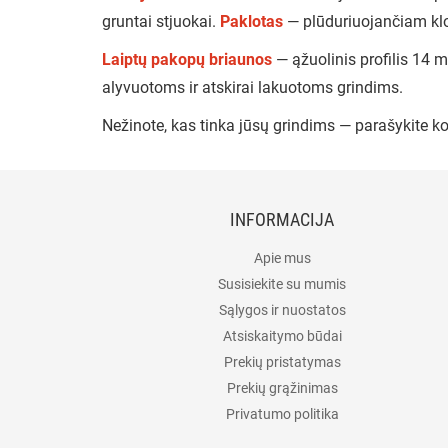
gruntai stjuokai.
Paklotas
— plūduriuojančiam klo
Laiptų pakopų briaunos
— ąžuolinis profilis 14
alyvuotoms ir atskirai lakuotoms grindims.
Nežinote, kas tinka jūsų grindims — parašykite ko
INFORMACIJA
Apie mus
Susisiekite su mumis
Sąlygos ir nuostatos
Atsiskaitymo būdai
Prekių pristatymas
Prekių grąžinimas
Privatumo politika