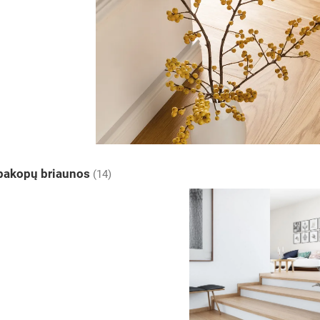
 pakopų briaunos
(14)