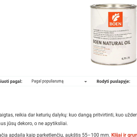
iuoti pagal:
Rodyti puslapyje:
tas, reikia dar keturių dalykų: kuo dangą pritvirtinti, kuo uždengt
us jūsų dekoro, o ne apytiksliai.
čia apdaila kaip parketlenčių, aukštis 55–100 mm.
Klijai ir gru