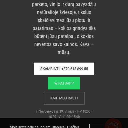
parketo, vinilo ir durų pavyzdžių
natūralioje šviesoje, tikslus
skaičiavimas jūsų plotui ir
patarimas – kokios grindys tiks
būtent jūsų patalpai, o kokios
nevertos savo kainos. Kava –
mūsų.
SKAMBINTI: +370 613 899 55
WHATSAPP
KAIP MUS RASTI
T. Ševčenkos g. 19, Vilnius · I–V 10:00–
18:00 · VI 11:00–15:00
Šioje svetainėje naudojami slapukai. Plačiau