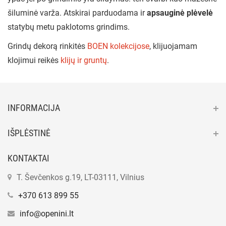
šiluminė varža. Atskirai parduodama ir
apsauginė plėvelė
statybų metu paklotoms grindims.
Grindų dekorą rinkitės
BOEN kolekcijose
, klijuojamam
klojimui reikės
klijų ir gruntų
.
INFORMACIJA
IŠPLĖSTINĖ
KONTAKTAI
T. Ševčenkos g.19, LT-03111, Vilnius
+370 613 899 55
info@openini.lt