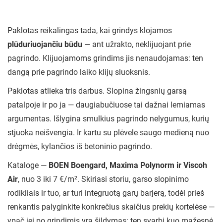
Paklotas reikalingas tada, kai grindys klojamos
plūduriuojančiu būdu
— ant užrakto, neklijuojant prie
pagrindo. Klijuojamoms grindims jis nenaudojamas: ten
dangą prie pagrindo laiko klijų sluoksnis.
Paklotas atlieka tris darbus. Slopina žingsnių garsą
patalpoje ir po ja — daugiabučiuose tai dažnai lemiamas
argumentas. Išlygina smulkius pagrindo nelygumus, kurių
stjuoka neišvengia. Ir kartu su plėvele saugo medieną nuo
drėgmės, kylančios iš betoninio pagrindo.
Kataloge —
BOEN Boengard, Maxima Polynorm ir Viscoh
Air
, nuo 3 iki 7 €/m². Skiriasi storiu, garso slopinimo
rodikliais ir tuo, ar turi integruotą garų barjerą, todėl prieš
renkantis palyginkite konkrečius skaičius prekių kortelėse —
ypač jei po grindimis yra šildymas: ten svarbi kuo mažesnė