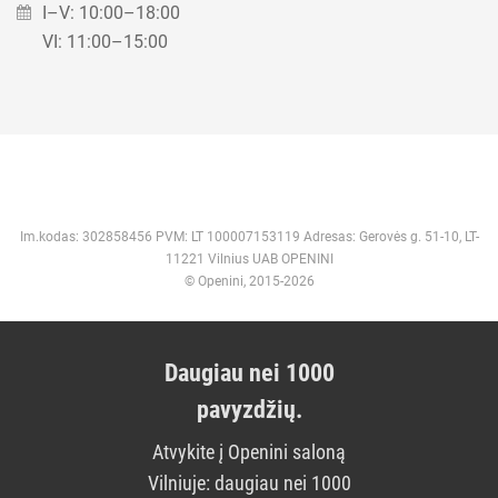
I–V: 10:00–18:00
VI: 11:00–15:00
Im.kodas: 302858456 PVM: LT 100007153119 Adresas: Gerovės g. 51-10, LT-
11221 Vilnius UAB OPENINI
© Openini, 2015-2026
Daugiau nei 1000
pavyzdžių.
Atvykite į Openini saloną
Vilniuje: daugiau nei 1000