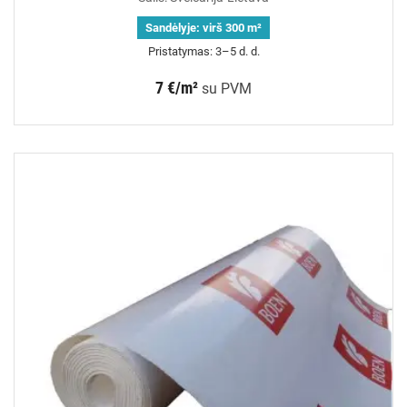
Sandėlyje:
virš 300 m²
Pristatymas: 3–5 d. d.
7 €/m²
su PVM