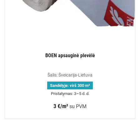
BOEN apsauginė plevėlė
Šalis: Šveicarija-Lietuva
Sandėlyje:
virš 300 m²
Pristatymas: 3–5 d. d.
3 €/m²
su PVM