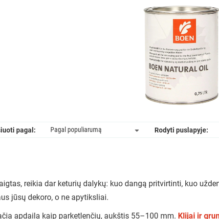
iuoti pagal:
Rodyti puslapyje:
tas, reikia dar keturių dalykų: kuo dangą pritvirtinti, kuo uždengt
us jūsų dekoro, o ne apytiksliai.
čia apdaila kaip parketlenčių, aukštis 55–100 mm.
Klijai ir gru