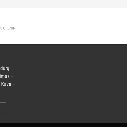
AB OPENINI
 durų
rimas –
. Kava –