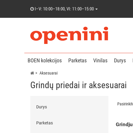
I–V: 10:00–18:00, VI: 11:00–15:00
BOEN kolekcijos
Parketas
Vinilas
Durys
Aksesuarai
Grindų priedai ir aksesuarai
Pasirinki
Durys
Parketas
Grindj