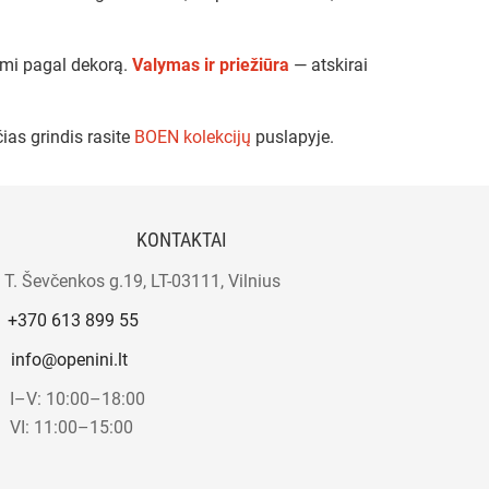
ami pagal dekorą.
Valymas ir priežiūra
— atskirai
ias grindis rasite
BOEN kolekcijų
puslapyje.
KONTAKTAI
T. Ševčenkos g.19, LT-03111, Vilnius
+370 613 899 55
info@openini.lt
I–V: 10:00–18:00
VI: 11:00–15:00