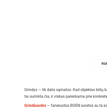
Rūš
Grindys — tik dalis sąmatos. Kad objektas būtų baig
tai surinkta čia, ir viskas parenkama prie konkreta
Grindjuostės
— faneruotos BOEN juostos su ta pa