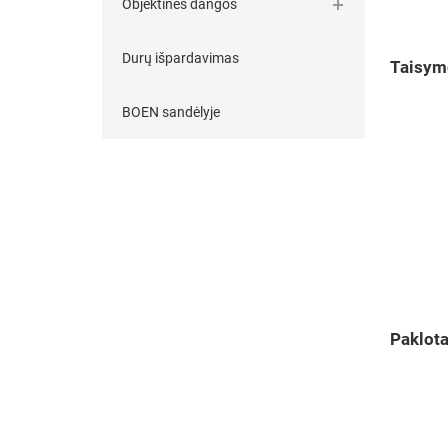
Objektinės dangos
Durų išpardavimas
Taisymo
BOEN sandėlyje
Paklot