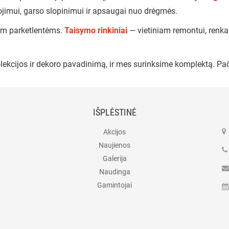
jimui, garso slopinimui ir apsaugai nuo drėgmės.
 mm parketlentėms.
Taisymo rinkiniai
— vietiniam remontui, renk
lekcijos ir dekoro pavadinimą, ir mes surinksime komplektą. Pač
IŠPLĖSTINĖ
Akcijos
Naujienos
Galerija
Naudinga
Gamintojai