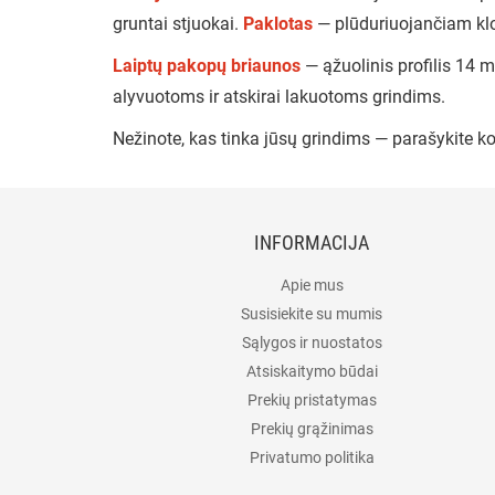
gruntai stjuokai.
Paklotas
— plūduriuojančiam klo
Laiptų pakopų briaunos
— ąžuolinis profilis 14
alyvuotoms ir atskirai lakuotoms grindims.
Nežinote, kas tinka jūsų grindims — parašykite ko
INFORMACIJA
Apie mus
Susisiekite su mumis
Sąlygos ir nuostatos
Atsiskaitymo būdai
Prekių pristatymas
Prekių grąžinimas
Privatumo politika