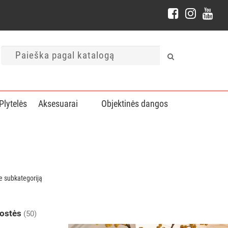
Plytelės
Aksesuarai
Objektinės dangos
te subkategoriją
uostės
(50)