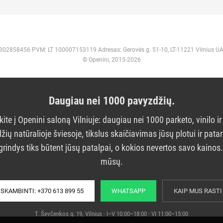
 302858456 PVM: LT 100007153119 Adresas: Gerovės g. 51-10, LT-11221 Vilnius U
© Openini, 2015-2026
Daugiau nei 1000 pavyzdžių.
kite į Openini saloną Vilniuje: daugiau nei 1000 parketo, vinilo ir
žių natūralioje šviesoje, tikslus skaičiavimas jūsų plotui ir pata
grindys tiks būtent jūsų patalpai, o kokios nevertos savo kainos
mūsų.
SKAMBINTI: +370 613 899 55
WHATSAPP
KAIP MUS RASTI
T. Ševčenkos g. 19, Vilnius · I–V 10:00–18:00 · VI 11:00–15:00