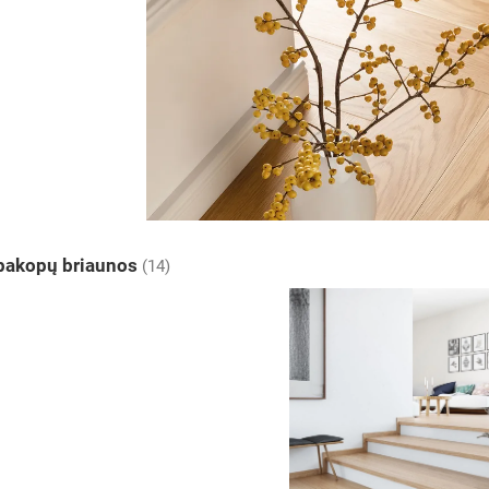
 pakopų briaunos
(14)