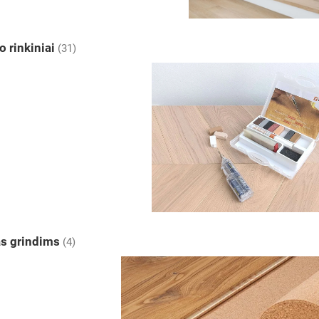
 rinkiniai
(31)
as grindims
(4)