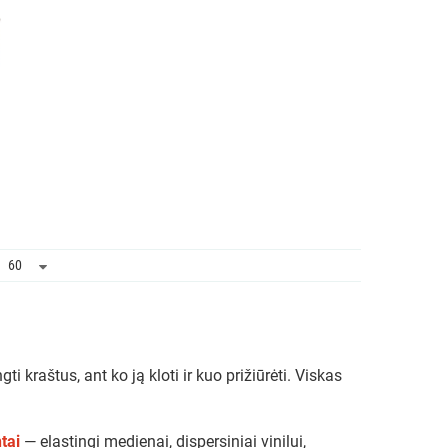
i kraštus, ant ko ją kloti ir kuo prižiūrėti. Viskas
ntai
— elastingi medienai, dispersiniai vinilui,