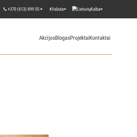
+370 (613) 899 55
Valiuta
Kalba
€
Akcijos
Blogas
Projektai
Kontaktai