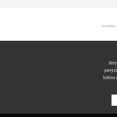
Im.kodas:
Atvy
pavyzd
kokios 