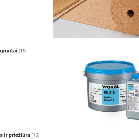
r gruntai
(15)
 ir priežiūra
(15)