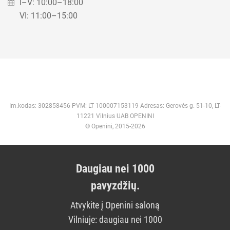
I–V: 10:00–18:00
VI: 11:00–15:00
Im.kodas: 302858456 PVM: LT 100007153119 Adresas: Gerovės g. 51-10, LT-
11221 Vilnius UAB OPENINI
© Openini, 2015-2026
Daugiau nei 1000
pavyzdžių.
Atvykite į Openini saloną
Vilniuje: daugiau nei 1000