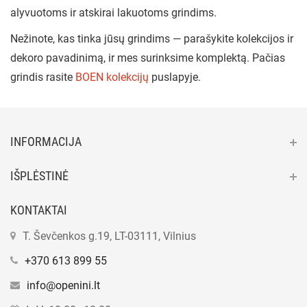
alyvuotoms ir atskirai lakuotoms grindims.
Nežinote, kas tinka jūsų grindims — parašykite kolekcijos ir
dekoro pavadinimą, ir mes surinksime komplektą. Pačias
grindis rasite
BOEN kolekcijų
puslapyje.
INFORMACIJA
IŠPLĖSTINĖ
KONTAKTAI
T. Ševčenkos g.19, LT-03111, Vilnius
+370 613 899 55
info@openini.lt