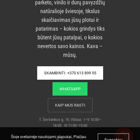
parketo, vinilo ir durų pavyzdžių
natūralioje šviesoje, tikslus
skaičiavimas jūsų plotui ir
patarimas – kokios grindys tiks
būtent jūsų patalpai, o kokios
nevertos savo kainos. Kava –
mūsų.
SKAMBINTI: +370 613 899 55
WHATSAPP
KAIP MUS RASTI
T. Ševčenkos g. 19, Vilnius · I–V 10:00–
18:00 · VI 11:00–15:00
Šioje svetainėje naudojami slapukai. Plačiau