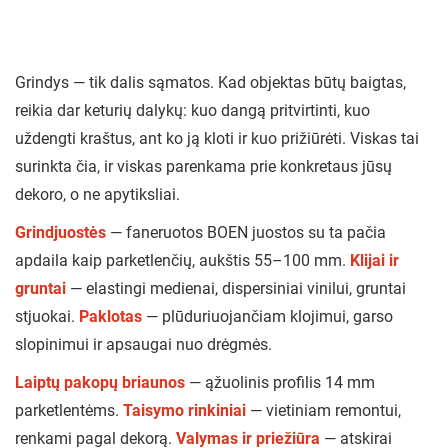
Grindys — tik dalis sąmatos. Kad objektas būtų baigtas,
reikia dar keturių dalykų: kuo dangą pritvirtinti, kuo
uždengti kraštus, ant ko ją kloti ir kuo prižiūrėti. Viskas tai
surinkta čia, ir viskas parenkama prie konkretaus jūsų
dekoro, o ne apytiksliai.
Grindjuostės
— faneruotos BOEN juostos su ta pačia
apdaila kaip parketlenčių, aukštis 55–100 mm.
Klijai ir
gruntai
— elastingi medienai, dispersiniai vinilui, gruntai
stjuokai.
Paklotas
— plūduriuojančiam klojimui, garso
slopinimui ir apsaugai nuo drėgmės.
Laiptų pakopų briaunos
— ąžuolinis profilis 14 mm
parketlentėms.
Taisymo rinkiniai
— vietiniam remontui,
renkami pagal dekorą.
Valymas ir priežiūra
— atskirai