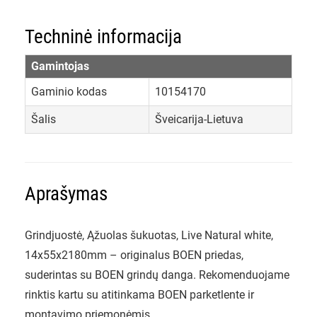
Techninė informacija
Gamintojas
Gaminio kodas
10154170
Šalis
Šveicarija-Lietuva
Aprašymas
Grindjuostė, Ąžuolas šukuotas, Live Natural white,
14x55x2180mm – originalus BOEN priedas,
suderintas su BOEN grindų danga. Rekomenduojame
rinktis kartu su atitinkama BOEN parketlente ir
montavimo priemonėmis.