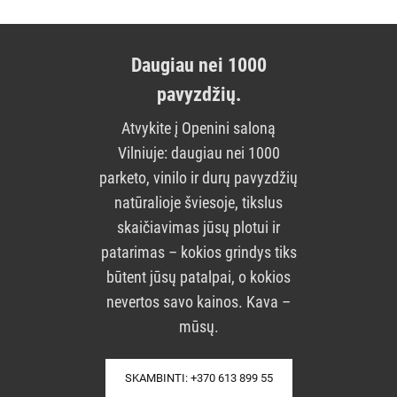
Daugiau nei 1000
pavyzdžių.
Atvykite į Openini saloną
Vilniuje: daugiau nei 1000
parketo, vinilo ir durų pavyzdžių
natūralioje šviesoje, tikslus
skaičiavimas jūsų plotui ir
patarimas – kokios grindys tiks
būtent jūsų patalpai, o kokios
nevertos savo kainos. Kava –
mūsų.
SKAMBINTI: +370 613 899 55