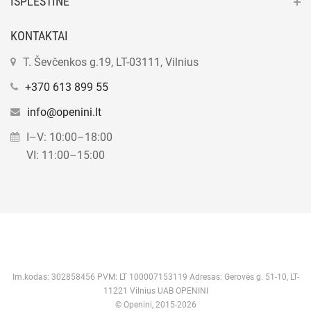
IŠPLĖSTINĖ
KONTAKTAI
T. Ševčenkos g.19, LT-03111, Vilnius
+370 613 899 55
info@openini.lt
I–V: 10:00–18:00
VI: 11:00–15:00
Im.kodas: 302858456 PVM: LT 100007153119 Adresas: Gerovės g. 51-10, LT-
11221 Vilnius UAB OPENINI
© Openini, 2015-2026