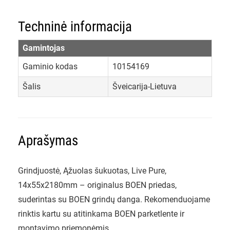
Techninė informacija
Gamintojas
Gaminio kodas
10154169
Šalis
Šveicarija-Lietuva
Aprašymas
Grindjuostė, Ąžuolas šukuotas, Live Pure,
14x55x2180mm – originalus BOEN priedas,
suderintas su BOEN grindų danga. Rekomenduojame
rinktis kartu su atitinkama BOEN parketlente ir
montavimo priemonėmis.