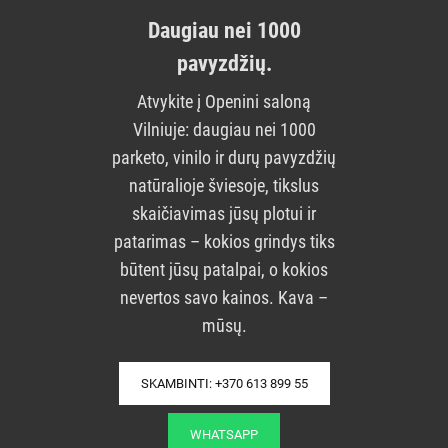
Daugiau nei 1000
pavyzdžių.
Atvykite į Openini saloną
Vilniuje: daugiau nei 1000
parketo, vinilo ir durų pavyzdžių
natūralioje šviesoje, tikslus
skaičiavimas jūsų plotui ir
patarimas – kokios grindys tiks
būtent jūsų patalpai, o kokios
nevertos savo kainos. Kava –
mūsų.
SKAMBINTI: +370 613 899 55
WHATSAPP