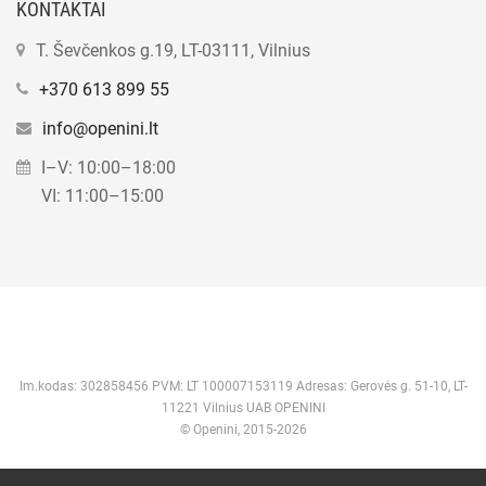
KONTAKTAI
T. Ševčenkos g.19, LT-03111, Vilnius
+370 613 899 55
info@openini.lt
I–V: 10:00–18:00
VI: 11:00–15:00
Im.kodas: 302858456 PVM: LT 100007153119 Adresas: Gerovės g. 51-10, LT-
11221 Vilnius UAB OPENINI
© Openini, 2015-2026