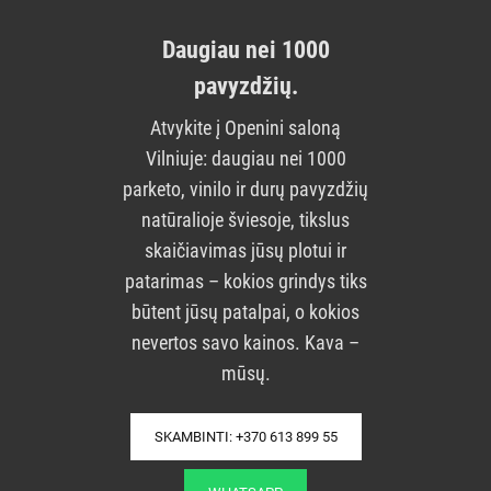
Daugiau nei 1000
pavyzdžių.
Atvykite į Openini saloną
Vilniuje: daugiau nei 1000
parketo, vinilo ir durų pavyzdžių
natūralioje šviesoje, tikslus
skaičiavimas jūsų plotui ir
patarimas – kokios grindys tiks
būtent jūsų patalpai, o kokios
nevertos savo kainos. Kava –
mūsų.
SKAMBINTI: +370 613 899 55