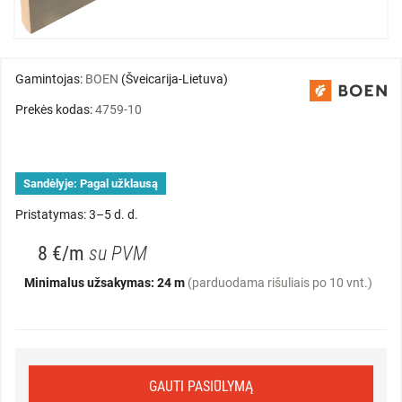
Gamintojas:
BOEN
(Šveicarija-Lietuva)
Prekės kodas:
4759-10
Sandėlyje:
Pagal užklausą
Pristatymas: 3–5 d. d.
8 €/m
su PVM
Minimalus užsakymas: 24 m
(parduodama rišuliais po 10 vnt.)
GAUTI PASIŪLYMĄ