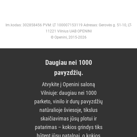
Im.kodas: 302858456 PVM: LT 100007153119 Adresas: Gerovės g. 51-10, LT-
11221 Vilnius UAB OPENINI
© Openini, 2015-2026
Daugiau nei 1000
pavyzdžių.
Atvykite į Openini saloną
Vilniuje: daugiau nei 1000
parketo, vinilo ir durų pavyzdžių
natūralioje šviesoje, tikslus
skaičiavimas jūsų plotui ir
patarimas – kokios grindys tiks
būtent jūsų patalpai, o kokios