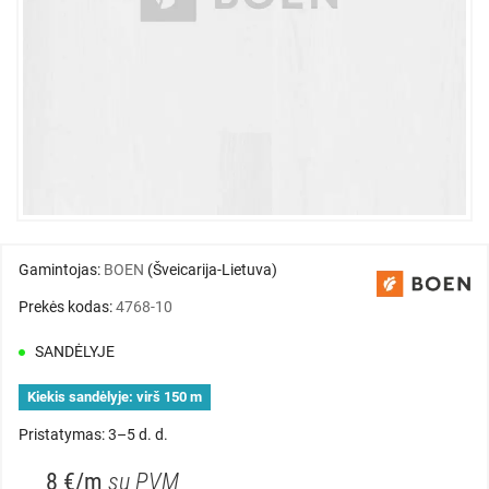
Gamintojas:
BOEN
(Šveicarija-Lietuva)
Prekės kodas:
4768-10
SANDĖLYJE
Kiekis sandėlyje:
virš 150 m
Pristatymas: 3–5 d. d.
8 €/m
su PVM