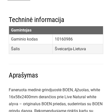
Techninė informacija
Gamintojas
Gaminio kodas
10160986
Šalis
Šveicarija-Lietuva
Aprašymas
Faneruota medinė grindjuostė BOEN, Ąžuolas, white
16x58x2400mm derančios prie Live Natural white
alyva – originalus BOEN priedas, suderintas su BOEN
grindų danga. Rekomenduojame rinktis kartu su