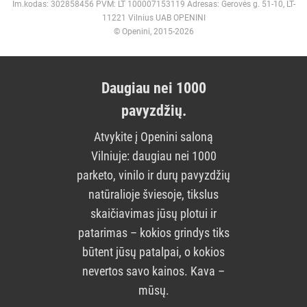
Im.kodas: 302858456 PVM: LT 100007153119 Adresas: Gerovės g. 51-10, LT-
11221 Vilnius UAB OPENINI
© Openini, 2015-2026
Daugiau nei 1000
pavyzdžių.
Atvykite į Openini saloną
Vilniuje: daugiau nei 1000
parketo, vinilo ir durų pavyzdžių
natūralioje šviesoje, tikslus
skaičiavimas jūsų plotui ir
patarimas – kokios grindys tiks
būtent jūsų patalpai, o kokios
nevertos savo kainos. Kava –
mūsų.