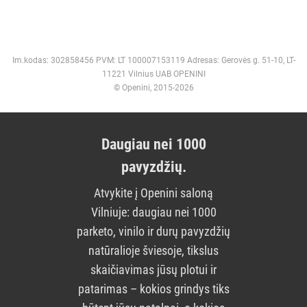
Im.kodas: 302858456 PVM: LT 100007153119 Adresas: Gerovės g. 51-10, LT-
11221 Vilnius UAB OPENINI
© Openini, 2015-2026
Daugiau nei 1000
pavyzdžių.
Atvykite į Openini saloną
Vilniuje: daugiau nei 1000
parketo, vinilo ir durų pavyzdžių
natūralioje šviesoje, tikslus
skaičiavimas jūsų plotui ir
patarimas – kokios grindys tiks