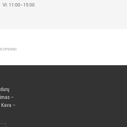
VI: 11:00–15:00
AB OPENINI
 durų
rimas –
. Kava –