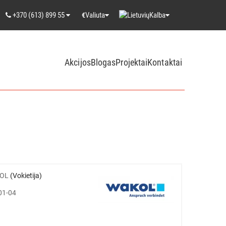
+370 (613) 899 55
Valiuta
Kalba
€
Akcijos
Blogas
Projektai
Kontaktai
OL
(Vokietija)
01-04