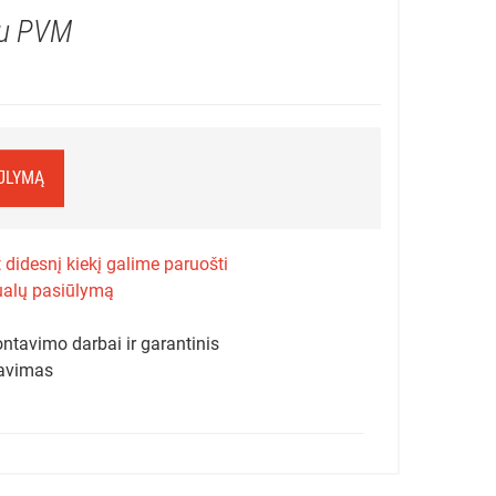
u PVM
IŪLYMĄ
 didesnį kiekį galime paruošti
ualų pasiūlymą
ntavimo darbai ir garantinis
avimas