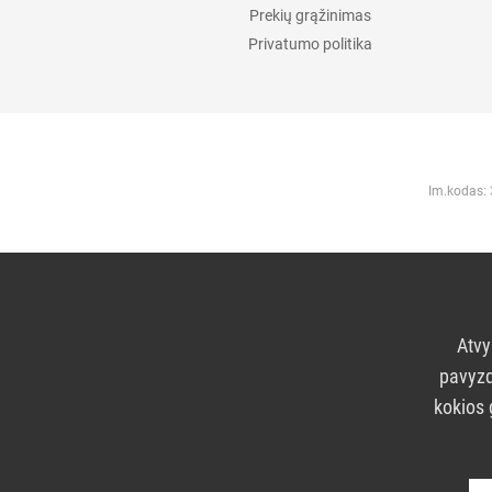
Prekių grąžinimas
Privatumo politika
Im.kodas:
Atvy
pavyzd
kokios 