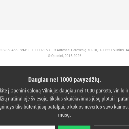
 302858456 PVM: LT 100007153119 Adresas: Gerovės g. 51-10, LT-11221 Vilnius U
© Openini, 2015-2026
Daugiau nei 1000 pavyzdžių.
kite į Openini saloną Vilniuje: daugiau nei 1000 parketo, vinilo ir
žių natūralioje šviesoje, tikslus skaičiavimas jūsų plotui ir pata
grindys tiks būtent jūsų patalpai, o kokios nevertos savo kainos
mūsų.