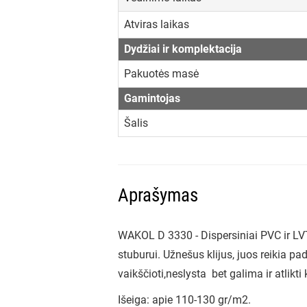
Atviras laikas
Dydžiai ir komplektacija
Pakuotės masė
Gamintojas
Šalis
Aprašymas
WAKOL D 3330 - Dispersiniai PVC ir LV
stuburui. Užnešus klijus, juos reikia pad
vaikščioti,neslysta bet galima ir atlikti ko
Išeiga: apie 110-130 gr/m2.