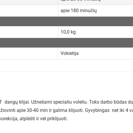
apie 180 minučių
10,0 kg
Vokietija
T dangų klijai. Užnešami specialiu voleliu. Toks darbo būdas 
žiovinti apie 30-40 min ir galima klijuoti. Gyvybingas net iki 4 va
rekcija, atplėšti ir vėl priklijuoti.