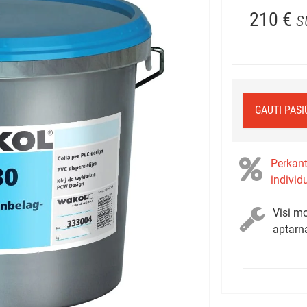
210 €
s
GAUTI PAS
Perkant
individ
Visi mo
aptarn