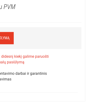
u PVM
IŪLYMĄ
 didesnį kiekį galime paruošti
ualų pasiūlymą
ntavimo darbai ir garantinis
avimas