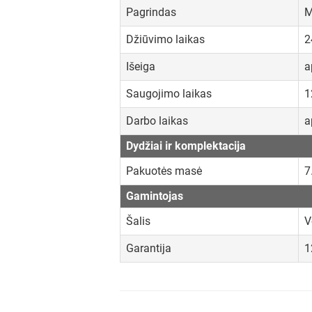
Pagrindas
M
Džiūvimo laikas
2
Išeiga
a
Saugojimo laikas
1
Darbo laikas
a
Dydžiai ir komplektacija
Pakuotės masė
7
Gamintojas
Šalis
V
Garantija
1