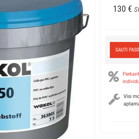
130 €
s
GAUTI PAS
Perkant
individ
Visi mo
aptarn