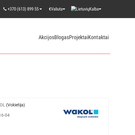
+370 (613) 899 55
Valiuta
Kalba
€
Akcijos
Blogas
Projektai
Kontaktai
OL
(Vokietija)
16-04