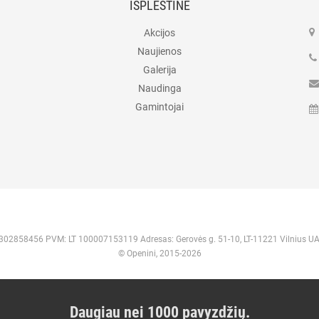
IŠPLĖSTINĖ
Akcijos
Naujienos
Galerija
Naudinga
Gamintojai
 302858456 PVM: LT 100007153119 Adresas: Gerovės g. 51-10, LT-11221 Vilnius U
© Openini, 2015-2026
Daugiau nei 1000 pavyzdžių.