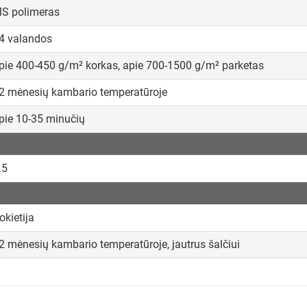
S polimeras
4 valandos
pie 400-450 g/m² korkas, apie 700-1500 g/m² parketas
2 mėnesių kambario temperatūroje
pie 10-35 minučių
.5
okietija
2 mėnesių kambario temperatūroje, jautrus šalčiui