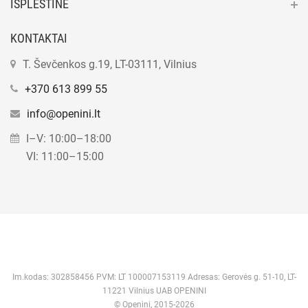
IŠPLĖSTINĖ
KONTAKTAI
T. Ševčenkos g.19, LT-03111, Vilnius
+370 613 899 55
info@openini.lt
I–V: 10:00–18:00
VI: 11:00–15:00
Im.kodas: 302858456 PVM: LT 100007153119 Adresas: Gerovės g. 51-10, LT-
11221 Vilnius UAB OPENINI
© Openini, 2015-2026