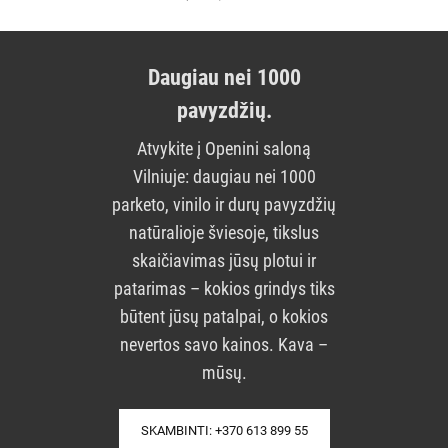
Daugiau nei 1000
pavyzdžių.
Atvykite į Openini saloną
Vilniuje: daugiau nei 1000
parketo, vinilo ir durų pavyzdžių
natūralioje šviesoje, tikslus
skaičiavimas jūsų plotui ir
patarimas – kokios grindys tiks
būtent jūsų patalpai, o kokios
nevertos savo kainos. Kava –
mūsų.
SKAMBINTI: +370 613 899 55