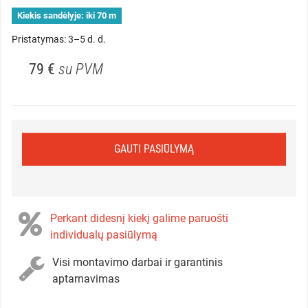
Kiekis sandėlyje:
iki 70 m
Pristatymas: 3–5 d. d.
79 €
su PVM
GAUTI PASIŪLYMĄ
Perkant didesnį kiekį galime paruošti
individualų pasiūlymą
Visi montavimo darbai ir garantinis
aptarnavimas