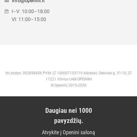
info@openini.lt
I–V: 10:00–18:00
VI: 11:00–15:00
Im.kodas: 302858456 PVM: LT 100007153119 Adresas: Gerovės g. 51-10, LT-
11221 Vilnius UAB OPENINI
© Openini, 2015-2026
Daugiau nei 1000
pavyzdžių.
Atvykite į Openini saloną