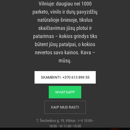
Vilniuje: daugiau nei 1000
parketo, vinilo ir durų pavyzdžių
natūralioje šviesoje, tikslus
skaičiavimas jūsų plotui ir
patarimas – kokios grindys tiks
būtent jūsų patalpai, o kokios
nevertos savo kainos. Kava –
mūsų.
SKAMBINTI: +370 613 899 55
WHATSAPP
KAIP MUS RASTI
T. Ševčenkos g. 19, Vilnius · I–V 10:00–
18:00 · VI 11:00–15:00