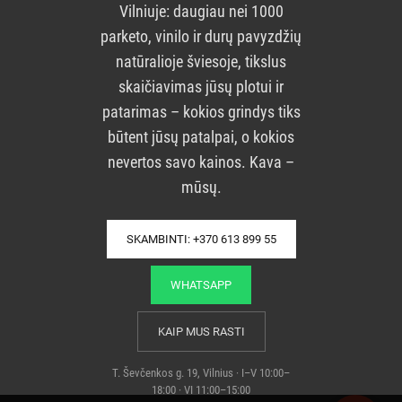
Vilniuje: daugiau nei 1000
parketo, vinilo ir durų pavyzdžių
natūralioje šviesoje, tikslus
skaičiavimas jūsų plotui ir
patarimas – kokios grindys tiks
būtent jūsų patalpai, o kokios
nevertos savo kainos. Kava –
mūsų.
SKAMBINTI: +370 613 899 55
WHATSAPP
KAIP MUS RASTI
T. Ševčenkos g. 19, Vilnius · I–V 10:00–
18:00 · VI 11:00–15:00