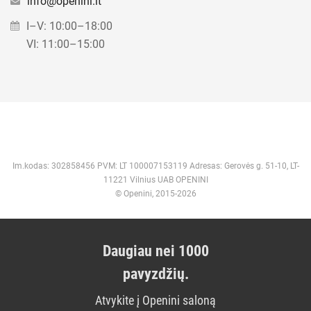
info@openini.lt
I–V: 10:00–18:00
VI: 11:00–15:00
Im.kodas: 302858456 PVM: LT 100007153119 Adresas: Gerovės g. 51-10, LT-
11221 Vilnius UAB OPENINI
© Openini, 2015-2026
Daugiau nei 1000
pavyzdžių.
Atvykite į Openini saloną