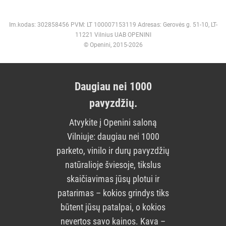
Im.kodas: 302858456 PVM: LT 100007153119 Adresas: Gerovės g. 51-10, LT-
11221 Vilnius UAB OPENINI
© Openini, 2015-2026
Daugiau nei 1000
pavyzdžių.
Atvykite į Openini saloną
Vilniuje: daugiau nei 1000
parketo, vinilo ir durų pavyzdžių
natūralioje šviesoje, tikslus
skaičiavimas jūsų plotui ir
patarimas – kokios grindys tiks
būtent jūsų patalpai, o kokios
nevertos savo kainos. Kava –