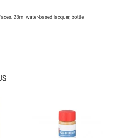
rfaces. 28ml water-based lacquer, bottle
US