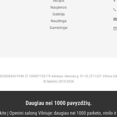
Akcijos
Naujienos
Galerija
Naudinga
Gamintojai
 302858456 PVM: LT 100007153119 Adresas: Gerovės g. 51-10, LT-11221 Vilnius U
© Openini, 2015-2026
Daugiau nei 1000 pavyzdžių.
kite į Openini saloną Vilniuje: daugiau nei 1000 parketo, vinilo ir