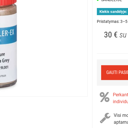
Kiekis sandėlyje:
Pristatymas: 3–5 
30 €
su
GAUTI PAS
Perkant
individ
Visi mo
aptarn