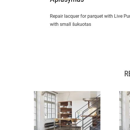
Repair lacquer for parquet with Live Pur
with small šukuotas
R