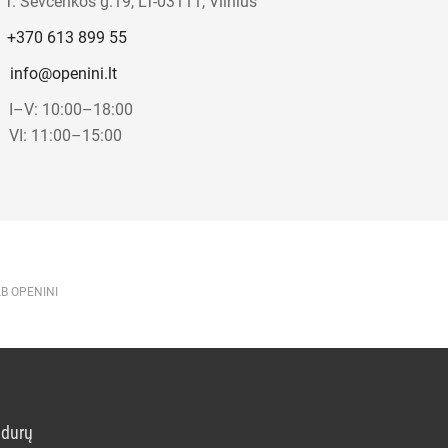
T. Ševčenkos g.19, LT-03111, Vilnius
+370 613 899 55
info@openini.lt
I–V: 10:00–18:00
VI: 11:00–15:00
AB OPENINI
 durų