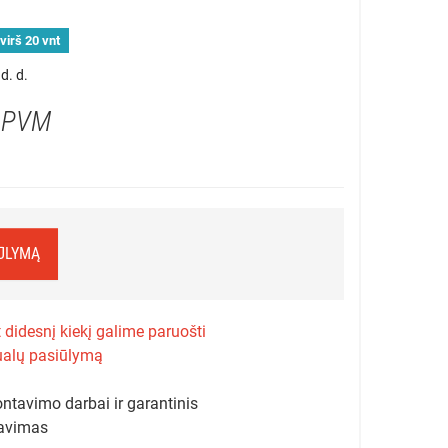
virš 20 vnt
d. d.
 PVM
IŪLYMĄ
 didesnį kiekį galime paruošti
ualų pasiūlymą
ntavimo darbai ir garantinis
avimas