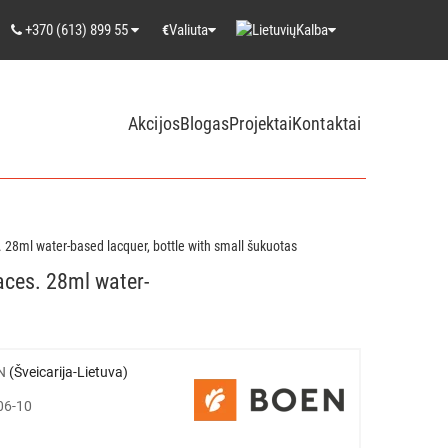
+370 (613) 899 55
Valiuta
Kalba
€
Akcijos
Blogas
Projektai
Kontaktai
s. 28ml water-based lacquer, bottle with small šukuotas
faces. 28ml water-
N
(Šveicarija-Lietuva)
06-10