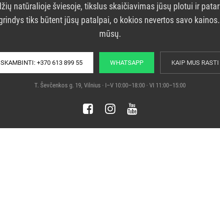
žių natūralioje šviesoje, tikslus skaičiavimas jūsų plotui ir pata
grindys tiks būtent jūsų patalpai, o kokios nevertos savo kainos
mūsų.
SKAMBINTI: +370 613 899 55
WHATSAPP
KAIP MUS RASTI
T. Ševčenkos g. 19, Vilnius · I–V 10:00–18:00 · VI 11:00–15:00