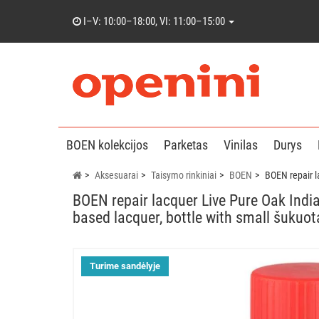
I–V: 10:00–18:00, VI: 11:00–15:00
BOEN kolekcijos
Parketas
Vinilas
Durys
Aksesuarai
Taisymo rinkiniai
BOEN
BOEN repair l
BOEN repair lacquer Live Pure Oak India
based lacquer, bottle with small šukuot
Turime sandėlyje