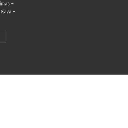
rimas –
. Kava –