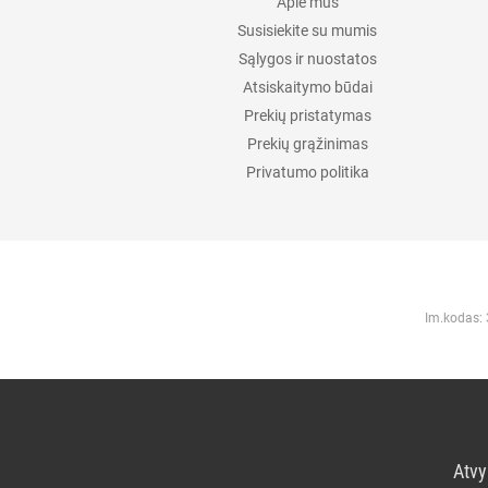
Apie mus
Susisiekite su mumis
Sąlygos ir nuostatos
Atsiskaitymo būdai
Prekių pristatymas
Prekių grąžinimas
Privatumo politika
Im.kodas:
Atvy