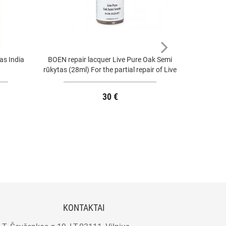
as India
BOEN repair lacquer Live Pure Oak Semi
BOEN rep
rūkytas (28ml) For the partial repair of Live
(28ml) For
Pure surfaces. 28ml water-based lacquer,
surfaces. 
bottle with small šukuotas
30 €
KONTAKTAI