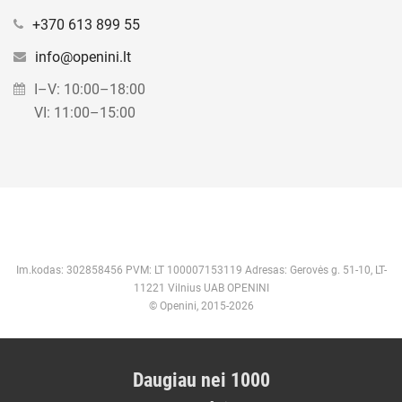
+370 613 899 55
info@openini.lt
I–V: 10:00–18:00
VI: 11:00–15:00
Im.kodas: 302858456 PVM: LT 100007153119 Adresas: Gerovės g. 51-10, LT-
11221 Vilnius UAB OPENINI
© Openini, 2015-2026
Daugiau nei 1000