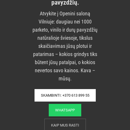
pavyzdžių.
Atvykite į Openini saloną
Vilniuje: daugiau nei 1000
parketo, vinilo ir durų pavyzdžių
natūralioje šviesoje, tikslus
skaičiavimas jūsų plotui ir
patarimas – kokios grindys tiks
būtent jūsų patalpai, o kokios
nevertos savo kainos. Kava –
mūsų.
SKAMBINTI: +370 613 899 55
WHATSAPP
KAIP MUS RASTI