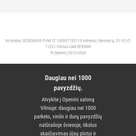
Im.kodas: 302858456 PVM: LT 100007153119 Adresas: Gerovės g. 51-10, LT-
11221 Vilnius UAB OPENINI
© Openini, 2015-2026
Daugiau nei 1000
pavyzdžių.
Atvykite į Openini saloną
Vilniuje: daugiau nei 1000
parketo, vinilo ir durų pavyzdžių
natūralioje šviesoje, tikslus
skaičiavimas jūsų plotui ir