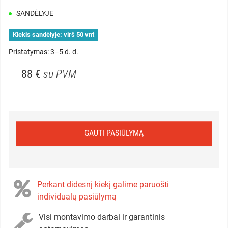
SANDĖLYJE
Kiekis sandėlyje:
virš 50 vnt
Pristatymas: 3–5 d. d.
88 €
su PVM
GAUTI PASIŪLYMĄ
Perkant didesnį kiekį galime paruošti
individualų pasiūlymą
Visi montavimo darbai ir garantinis