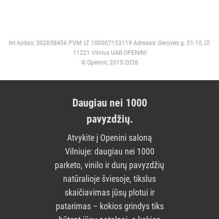
Im.kodas: 302858456 PVM: LT 100007153119 Adresas: Gerovės g. 51-10, LT-
11221 Vilnius UAB OPENINI
© Openini, 2015-2026
Daugiau nei 1000
pavyzdžių.
Atvykite į Openini saloną
Vilniuje: daugiau nei 1000
parketo, vinilo ir durų pavyzdžių
natūralioje šviesoje, tikslus
skaičiavimas jūsų plotui ir
patarimas – kokios grindys tiks