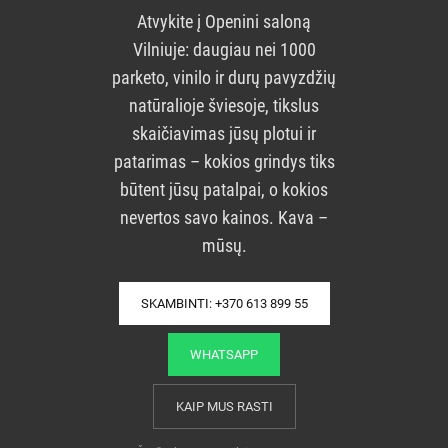
Atvykite į Openini saloną
Vilniuje: daugiau nei 1000
parketo, vinilo ir durų pavyzdžių
natūralioje šviesoje, tikslus
skaičiavimas jūsų plotui ir
patarimas – kokios grindys tiks
būtent jūsų patalpai, o kokios
nevertos savo kainos. Kava –
mūsų.
SKAMBINTI: +370 613 899 55
WHATSAPP
KAIP MUS RASTI