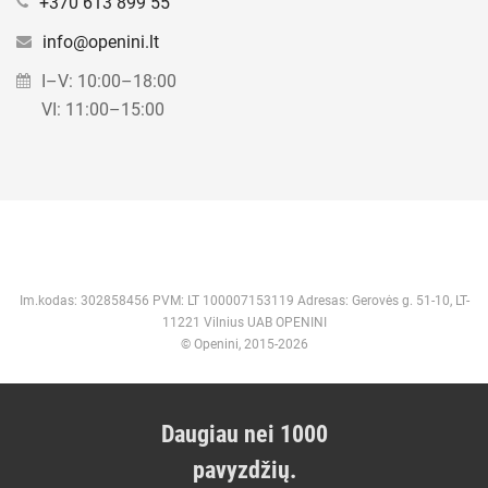
+370 613 899 55
info@openini.lt
I–V: 10:00–18:00
VI: 11:00–15:00
Im.kodas: 302858456 PVM: LT 100007153119 Adresas: Gerovės g. 51-10, LT-
11221 Vilnius UAB OPENINI
© Openini, 2015-2026
Daugiau nei 1000
pavyzdžių.