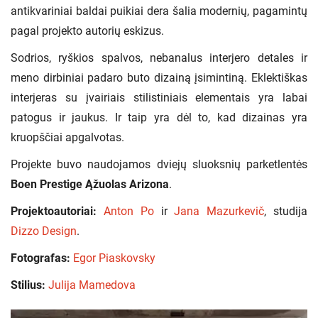
antikvariniai baldai puikiai dera šalia modernių, pagamintų
pagal projekto autorių eskizus.
Sodrios, ryškios spalvos, nebanalus interjero detales ir
meno dirbiniai padaro buto dizainą įsimintiną. Eklektiškas
interjeras su įvairiais stilistiniais elementais yra labai
patogus ir jaukus. Ir taip yra dėl to, kad dizainas yra
kruopščiai apgalvotas.
Projekte buvo naudojamos dviejų sluoksnių parketlentės
Boen Prestige Ąžuolas Arizona
.
Projektoautoriai:
Anton Po
ir
Jana Mazurkevič
, studija
Dizzo Design
.
Fotografas:
Egor Piaskovsky
Stilius:
Julija Mamedova