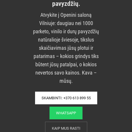
pavyzdžių.
Atvykite į Openini saloną
Vilniuje: daugiau nei 1000
parketo, vinilo ir durų pavyzdžių
natūralioje šviesoje, tikslus
skaičiavimas jūsų plotui ir
patarimas – kokios grindys tiks
būtent jūsų patalpai, o kokios
nevertos savo kainos. Kava –
mūsų.
SKAMBINTI: +370 613 899 55
WHATSAPP
KAIP MUS RASTI