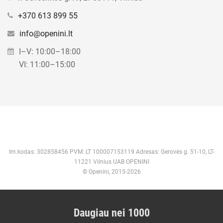
+370 613 899 55
info@openini.lt
I–V: 10:00–18:00
VI: 11:00–15:00
Im.kodas: 302858456 PVM: LT 100007153119 Adresas: Gerovės g. 51-10, LT-
11221 Vilnius UAB OPENINI
© Openini, 2015-2026
Daugiau nei 1000