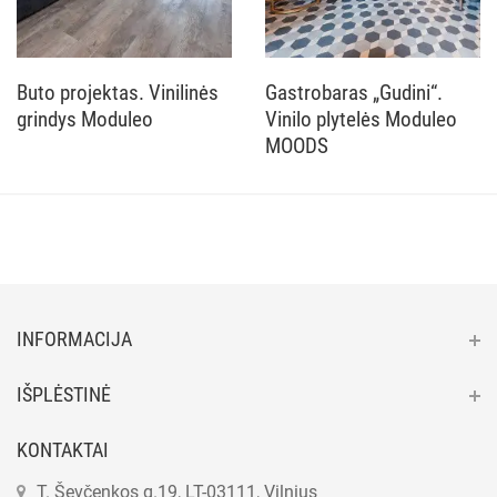
Buto projektas. Vinilinės
Gastrobaras „Gudini“.
grindys Moduleo
Vinilo plytelės Moduleo
MOODS
INFORMACIJA
IŠPLĖSTINĖ
KONTAKTAI
T. Ševčenkos g.19, LT-03111, Vilnius