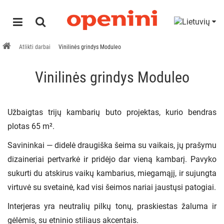
Atlikti darbai
Vinilinės grindys Moduleo
Vinilinės grindys Moduleo
Užbaigtas trijų kambarių buto projektas, kurio bendras
plotas 65 m².
Savininkai — didelė draugiška šeima su vaikais, jų prašymu
dizaineriai pertvarkė ir pridėjo dar vieną kambarį. Pavyko
sukurti du atskirus vaikų kambarius, miegamąjį, ir sujungta
virtuvė su svetainė, kad visi šeimos nariai jaustųsi patogiai.
Interjeras yra neutralių pilkų tonų, praskiestas žaluma ir
gėlėmis, su etninio stiliaus akcentais.