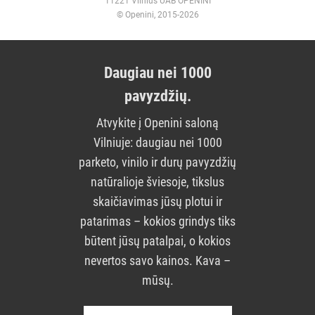
11221 Vilnius UAB OPENINI
© Openini, 2015-2026
Daugiau nei 1000
pavyzdžių.
Atvykite į Openini saloną
Vilniuje: daugiau nei 1000
parketo, vinilo ir durų pavyzdžių
natūralioje šviesoje, tikslus
skaičiavimas jūsų plotui ir
patarimas – kokios grindys tiks
būtent jūsų patalpai, o kokios
nevertos savo kainos. Kava –
mūsų.