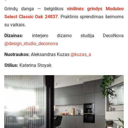
Grindų danga — belgiškos
vinilinės grindys Moduleo
Select Classic Oak 24837
. Praktinis sprendimas šeimoms
su vaikais.
Dizainas:
interjero dizaino studija DecoNova
@design_studio_deconova
Nuotraukos:
Aleksandras Kuzas
@kuzas_a
Stilius:
Katerina Stoyak