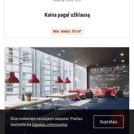
Kaina pagal užklausą
Min. kiekis: 50 m²
Šioje svetainėje naudojami slapukai. Plačiau
Supratau
skaitykite čia
Daugiau informacijos