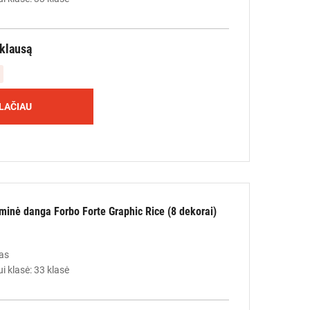
žklausą
LAČIAU
liminė danga Forbo Forte Graphic Rice (8 dekorai)
as
i klasė: 33 klasė