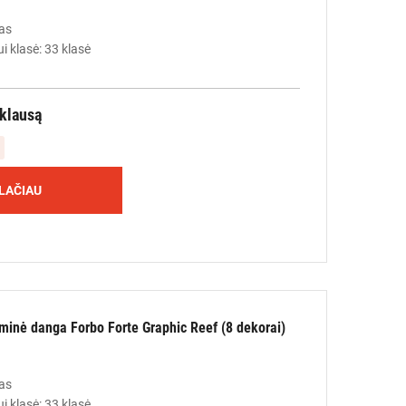
as
i klasė: 33 klasė
žklausą
LAČIAU
liminė danga Forbo Forte Graphic Reef (8 dekorai)
as
i klasė: 33 klasė