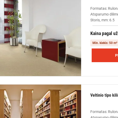
Formatas: Rulon
Atsparumo dilimu
Storis, mm: 6.5
Kaina pagal u
Min. kiekis: 50 m²
P
Veltinio tipo ki
Formatas: Rulon
Atsparumo dilimu