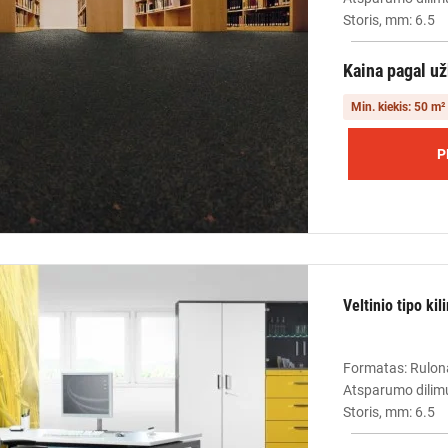
Storis, mm: 6.5
Kaina pagal u
Min. kiekis: 50 m²
P
Veltinio tipo ki
Formatas: Rulon
Atsparumo dilimu
Storis, mm: 6.5