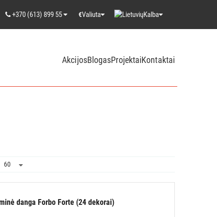
+370 (613) 899 55
Valiuta
Kalba
€
Akcijos
Blogas
Projektai
Kontaktai
liminė danga Forbo Forte (24 dekorai)