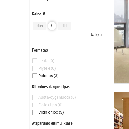
Kaina, €
€
taikyti
Formatas
Lenta
(0)
Plytelė
(0)
Rulonas
(3)
Kilimines dangos tipas
Austa-dygsniuota
(0)
Flotex tipo
(0)
Viltinio tipo
(3)
Atsparumo dilimui klasė