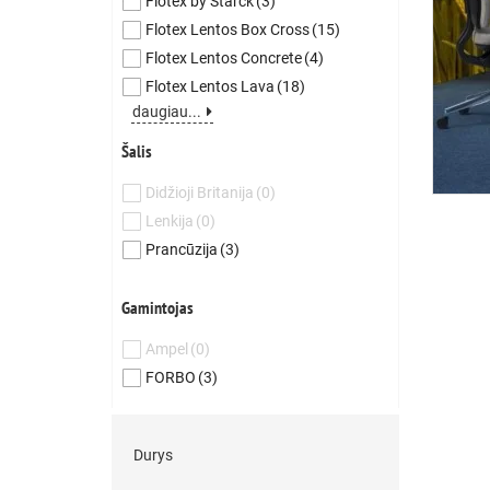
Flotex by Starck
(3)
Flotex Lentos Box Cross
(15)
Flotex Lentos Concrete
(4)
Flotex Lentos Lava
(18)
daugiau...
Šalis
Didžioji Britanija
(0)
Lenkija
(0)
Prancūzija
(3)
Gamintojas
Ampel
(0)
FORBO
(3)
Durys