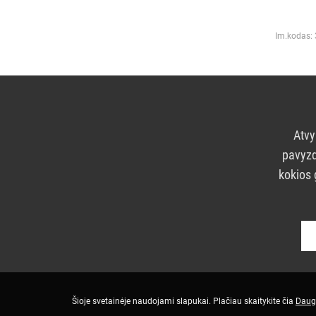
Im.kodas:
Atvy
pavyzd
kokios 
Šioje svetainėje naudojami slapukai. Plačiau skaitykite čia
Daug