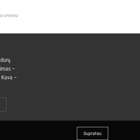
AB OPENINI
 durų
rimas –
. Kava –
Supratau