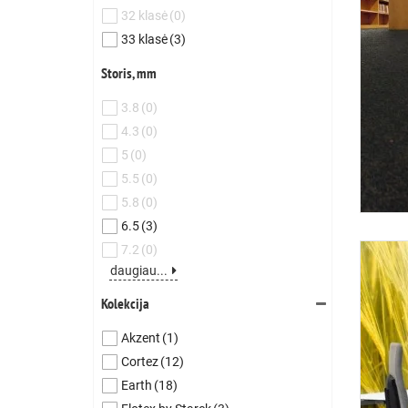
32 klasė
(0)
33 klasė
(3)
Storis, mm
3.8
(0)
4.3
(0)
5
(0)
5.5
(0)
5.8
(0)
6.5
(3)
7.2
(0)
daugiau...
Kolekcija
Akzent
(1)
Cortez
(12)
Earth
(18)