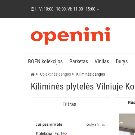
I–V: 10:00–18:00, VI: 11:00–15:00
BOEN kolekcijos
Parketas
Vinilas
Durys
Objektinės dangos
Kiliminės dangos
Kiliminės plytelės Vilniuje Ko
Rūš
Filtras
Jūs pasirinkote
išvalyti filtrus
Kolekcija
Forte
×