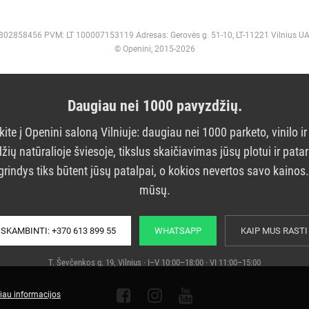
 302858456 PVM: LT 100007153119 Adresas: Gerovės g. 51-10, LT-11221 Vilnius U
© Openini, 2015-2026
Daugiau nei 1000 pavyzdžių.
kite į Openini saloną Vilniuje: daugiau nei 1000 parketo, vinilo ir
žių natūralioje šviesoje, tikslus skaičiavimas jūsų plotui ir pata
grindys tiks būtent jūsų patalpai, o kokios nevertos savo kainos
mūsų.
SKAMBINTI: +370 613 899 55
WHATSAPP
KAIP MUS RASTI
T. Ševčenkos g. 19, Vilnius · I–V 10:00–18:00 · VI 11:00–15:00
iau informacijos