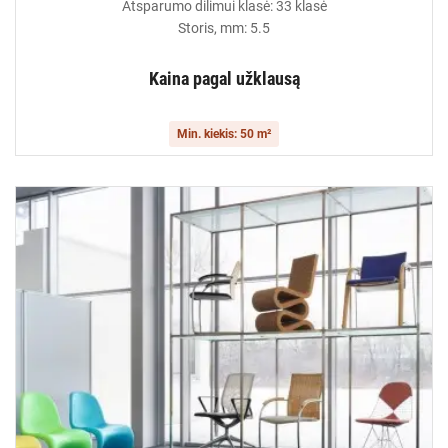
Atsparumo dilimui klasė: 33 klasė
Storis, mm: 5.5
Kaina pagal užklausą
Min. kiekis: 50 m²