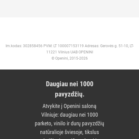
Im.kodas: 302858456 PVM: LT 100007153119 Adresas: Gerovės g. 51-10, LT-
11221 Vilnius UAB OPENINI
© Openini, 2015-2026
Daugiau nei 1000
pavyzdžių.
Atvykite į Openini saloną
Vilniuje: daugiau nei 1000
parketo, vinilo ir durų pavyzdžių
natūralioje šviesoje, tikslus