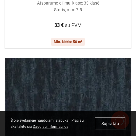
Atsparumo dilimui klasė: 33 klasė
Storis, mm: 7.5
33 €
su PVM
Min. kiekis: 50 m²
Šioje svetainėje naudojami slapukai. Plačiau
Supratau
skaitykite čia
Daugiau informacijos