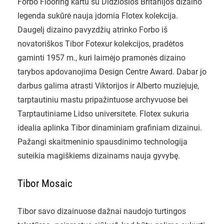
Forbo Flooring kartu su Didžiosios Britanijos dizaino
legenda sukūrė nauja įdomia Flotex kolekcija.
Daugelį dizaino pavyzdžių atrinko Forbo iš
novatoriškos Tibor Fotexur kolekcijos, pradėtos
gaminti 1957 m., kuri laimėjo pramonės dizaino
tarybos apdovanojima Design Centre Award. Dabar jo
darbus galima atrasti Viktorijos ir Alberto muziejuje,
tarptautiniu mastu pripažintuose archyvuose bei
Tarptautiniame Lidso universitete. Flotex sukuria
idealia aplinka Tibor dinaminiam grafiniam dizainui.
Pažangi skaitmeninio spausdinimo technologija
suteikia magiškiems dizainams nauja gyvybę.
Tibor Mosaic
Tibor savo dizainuose dažnai naudojo turtingos