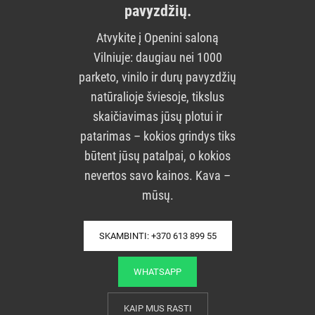
pavyzdžių.
Atvykite į Openini saloną
Vilniuje: daugiau nei 1000
parketo, vinilo ir durų pavyzdžių
natūralioje šviesoje, tikslus
skaičiavimas jūsų plotui ir
patarimas – kokios grindys tiks
būtent jūsų patalpai, o kokios
nevertos savo kainos. Kava –
mūsų.
SKAMBINTI: +370 613 899 55
WHATSAPP
KAIP MUS RASTI