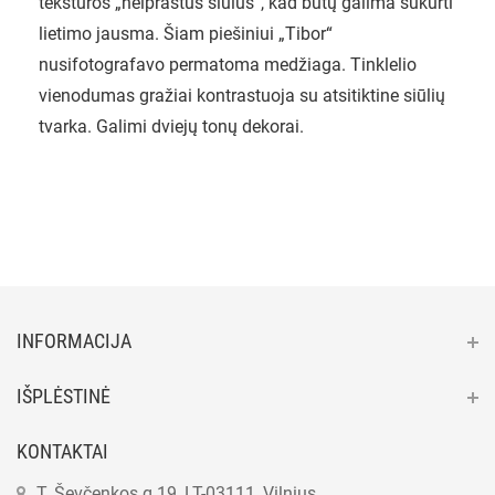
tekstūros „neiprastus siūlus“, kad būtų galima sukurti
lietimo jausma. Šiam piešiniui „Tibor“
nusifotografavo permatoma medžiaga. Tinklelio
vienodumas gražiai kontrastuoja su atsitiktine siūlių
tvarka. Galimi dviejų tonų dekorai.
INFORMACIJA
IŠPLĖSTINĖ
KONTAKTAI
T. Ševčenkos g.19, LT-03111, Vilnius