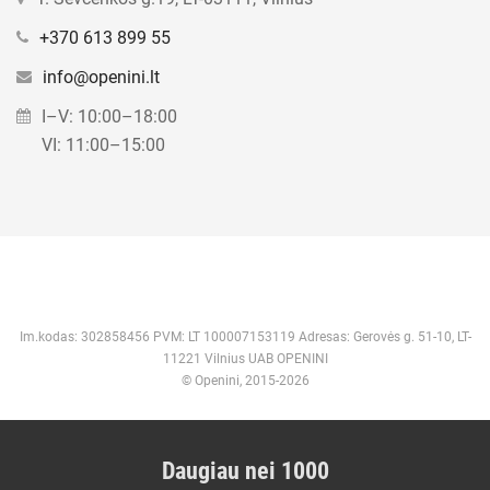
+370 613 899 55
info@openini.lt
I–V: 10:00–18:00
VI: 11:00–15:00
Im.kodas: 302858456 PVM: LT 100007153119 Adresas: Gerovės g. 51-10, LT-
11221 Vilnius UAB OPENINI
© Openini, 2015-2026
Daugiau nei 1000