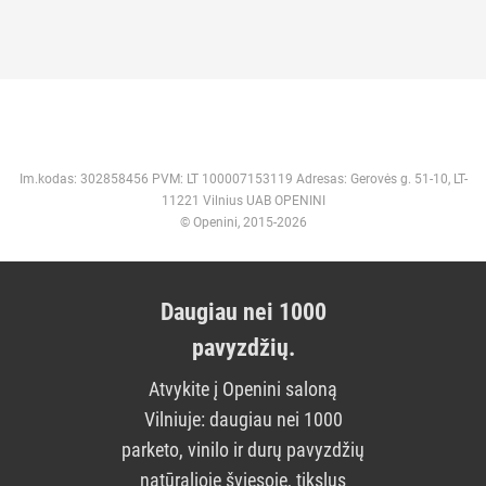
Im.kodas: 302858456 PVM: LT 100007153119 Adresas: Gerovės g. 51-10, LT-
11221 Vilnius UAB OPENINI
© Openini, 2015-2026
Daugiau nei 1000
pavyzdžių.
Atvykite į Openini saloną
Vilniuje: daugiau nei 1000
parketo, vinilo ir durų pavyzdžių
natūralioje šviesoje, tikslus