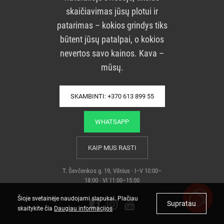
skaičiavimas jūsų plotui ir
patarimas – kokios grindys tiks
būtent jūsų patalpai, o kokios
nevertos savo kainos. Kava –
mūsų.
SKAMBINTI: +370 613 899 55
WHATSAPP
KAIP MUS RASTI
T. Ševčenkos g. 19, Vilnius · I–V 10:00–
18:00 · VI 11:00–15:00
Šioje svetainėje naudojami slapukai. Plačiau
Supratau
skaitykite čia
Daugiau informacijos