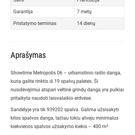
Garantija
7 metų
Pristatymo terminas
14 dienų
Aprašymas
Showtime Metropolis 06 – urbanistinio rašto danga,
kuria galite rinktis iš 19 spalvų paletės. Ši
nusidėvėjimui atspari veltinė grindų danga yra puikiai
pritaikyta naudoti laisvalaikio erdvėse.
Sandėlyje yra tik 939202 spalva. Galima užsisakyti
kitos spalvos danga, tačiau tokiu atveju minimalus
kiekvienos spalvos užsakymo kiekis – 400 m².