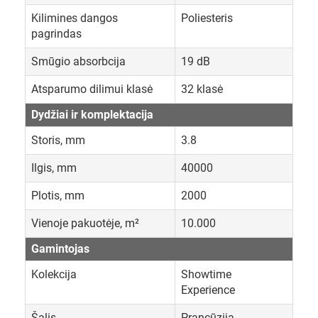
Kilimines dangos
Poliesteris
pagrindas
Smūgio absorbcija
19 dB
Atsparumo dilimui klasė
32 klasė
Dydžiai ir komplektacija
Storis, mm
3.8
Ilgis, mm
40000
Plotis, mm
2000
Vienoje pakuotėje, m²
10.000
Gamintojas
Kolekcija
Showtime
Experience
Šalis
Prancūzija