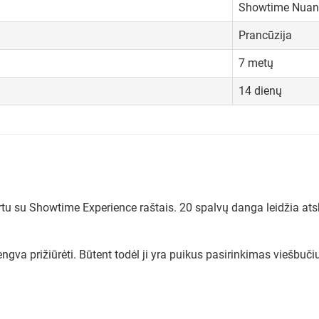
Showtime Nuan
Prancūzija
7 metų
14 dienų
su Showtime Experience raštais. 20 spalvų danga leidžia atskirt
engva prižiūrėti. Būtent todėl ji yra puikus pasirinkimas viešbuči