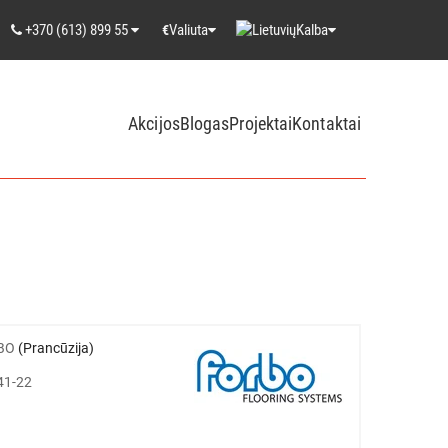
+370 (613) 899 55
Valiuta
Kalba
€
Akcijos
Blogas
Projektai
Kontaktai
BO
(Prancūzija)
41-22