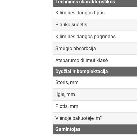
Techninės charakteristikos
Kilimines dangos tipas
Plauko sudėtis
Kilimines dangos pagrindas
Smūgio absorbcija
Atsparumo dilimui klasė
Dydžiai ir komplektacija
Storis, mm
Ilgis, mm
Plotis, mm
Vienoje pakuotėje, m²
Gamintojas