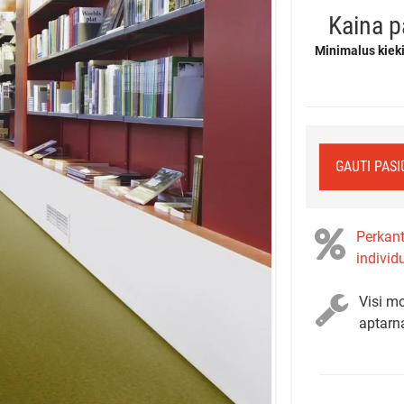
Kaina p
Minimalus kieki
GAUTI PAS
Perkant
individ
Visi mo
aptarn