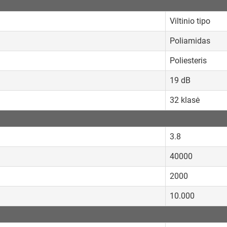
Viltinio tipo
Poliamidas
Poliesteris
19 dB
32 klasė
3.8
40000
2000
10.000