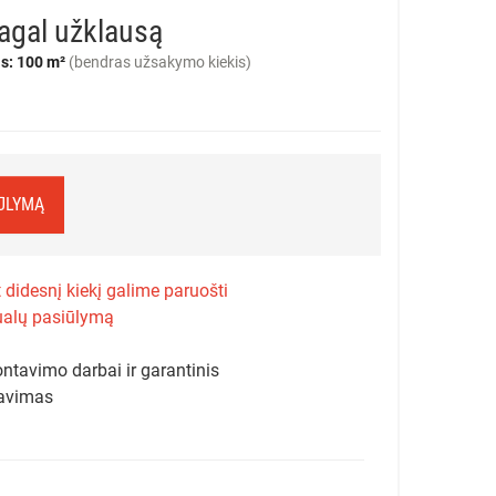
agal užklausą
s: 100 m²
(bendras užsakymo kiekis)
IŪLYMĄ
 didesnį kiekį galime paruošti
ualų pasiūlymą
ntavimo darbai ir garantinis
avimas