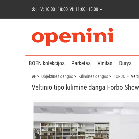
I–V: 10:00–18:00, VI: 11:00–15:00
BOEN kolekcijos
Parketas
Vinilas
Durys
Objektinės dangos
Kiliminės dangos
FORBO
Velt
Veltinio tipo kiliminė danga Forbo Sho