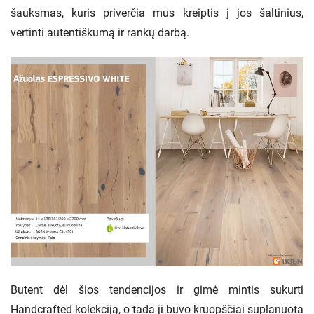
šauksmas, kuris priverčia mus kreiptis į jos šaltinius,
vertinti autentiškumą ir rankų darbą.
Butent dėl šios tendencijos ir gimė mintis sukurti
Handcrafted kolekciją, o tada ji buvo kruopščiai suplanuota