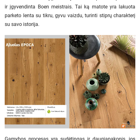
ir įgyvendinta Boen meistrais. Tai ką matote yra lakuota
parketo lenta su tikru, gyvu vaizdu, turinti stiprų charakterį
su savo istorija.
Gamybos procesas yra sudėtingas ir daugiapakopis, jos