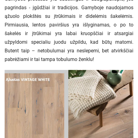
pagrindas - įgūdžiai ir tradicijos. Gamyboje naudojamos
ąžuolo plokštės su įtrūkimais ir didelėmis šakelėmis.
Pirmiausia, lentos paviršius yra išlyginamas, o po to
šakelės ir įtrūkimai yra labai kruopščiai ir atsargiai
užpyldomi specialiu juodu užpildu, kad būtų matomi.
Butent taip – netobulumai yra neslepemi, bet atvirkščiai
pabrėžiami ir tai tampa tobulumo ženklu!