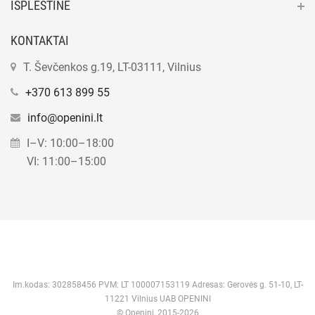
IŠPLĖSTINĖ
KONTAKTAI
T. Ševčenkos g.19, LT-03111, Vilnius
+370 613 899 55
info@openini.lt
I–V: 10:00–18:00
VI: 11:00–15:00
Im.kodas: 302858456 PVM: LT 100007153119 Adresas: Gerovės g. 51-10, LT-
11221 Vilnius UAB OPENINI
© Openini, 2015-2026