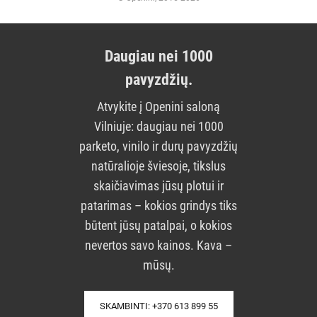
Daugiau nei 1000
pavyzdžių.
Atvykite į Openini saloną
Vilniuje: daugiau nei 1000
parketo, vinilo ir durų pavyzdžių
natūralioje šviesoje, tikslus
skaičiavimas jūsų plotui ir
patarimas – kokios grindys tiks
būtent jūsų patalpai, o kokios
nevertos savo kainos. Kava –
mūsų.
SKAMBINTI: +370 613 899 55