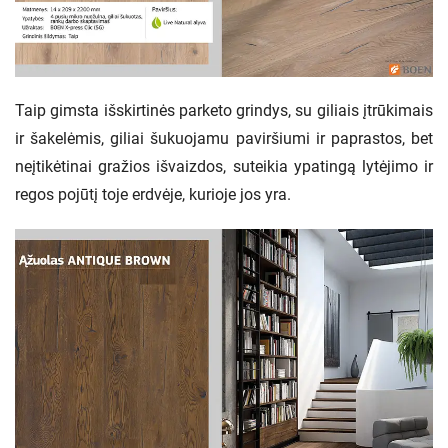
Taip gimsta išskirtinės parketo grindys, su giliais įtrūkimais
ir šakelėmis, giliai šukuojamu paviršiumi ir paprastos, bet
neįtikėtinai gražios išvaizdos, suteikia ypatingą lytėjimo ir
regos pojūtį toje erdvėje, kurioje jos yra.