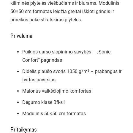
kiliminės plytelės viešbučiams ir biurams. Modulinis
50×50 cm formatas leidžia greitai iškloti grindis ir
prireikus pakeisti atskiras plyteles.
Privalumai
Puikios garso slopinimo savybės – „Sonic
Confort“ pagrindas
Didelis plaušo svoris 1050 g/m² – prabangus ir
tvirtas paviršius
Malonus vaikščiojimo komfortas
Degumo klasė Bfl-s1
Modulinis 50×50 cm formatas
Pritaikymas