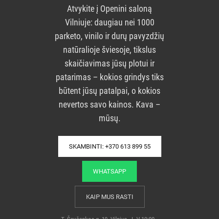
Atvykite į Openini saloną
Vilniuje: daugiau nei 1000
parketo, vinilo ir durų pavyzdžių
natūralioje šviesoje, tikslus
skaičiavimas jūsų plotui ir
patarimas – kokios grindys tiks
būtent jūsų patalpai, o kokios
nevertos savo kainos. Kava –
mūsų.
SKAMBINTI: +370 613 899 55
WHATSAPP
KAIP MUS RASTI