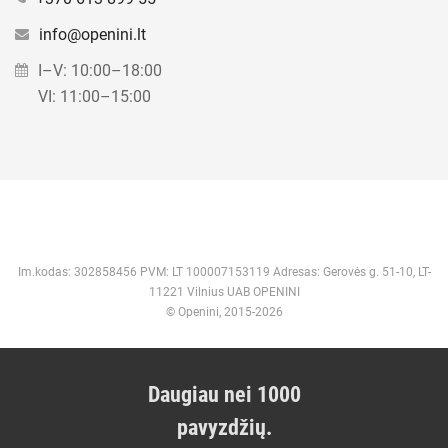
info@openini.lt
I–V: 10:00–18:00
VI: 11:00–15:00
Im.kodas: 302858456 PVM: LT 100007153119 Adresas: Gerovės g. 51-10, LT-
11221 Vilnius UAB OPENINI
© Openini, 2015-2026
Daugiau nei 1000
pavyzdžių.