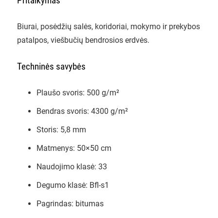
Pritaikymas
Biurai, posėdžių salės, koridoriai, mokymo ir prekybos
patalpos, viešbučių bendrosios erdvės.
Techninės savybės
Plaušo svoris: 500 g/m²
Bendras svoris: 4300 g/m²
Storis: 5,8 mm
Matmenys: 50×50 cm
Naudojimo klasė: 33
Degumo klasė: Bfl-s1
Pagrindas: bitumas