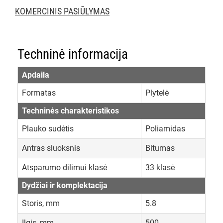
KOMERCINIS PASIŪLYMAS
Techninė informacija
Apdaila
Formatas
Plytelė
Techninės charakteristikos
Plauko sudėtis
Poliamidas
Antras sluoksnis
Bitumas
Atsparumo dilimui klasė
33 klasė
Dydžiai ir komplektacija
Storis, mm
5.8
Ilgis, mm
500