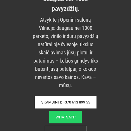
pavyzdžių.
Atvykite į Openini saloną
Vilniuje: daugiau nei 1000
parketo, vinilo ir durų pavyzdžių
natūralioje šviesoje, tikslus
skaičiavimas jūsų plotui ir
patarimas – kokios grindys tiks
būtent jūsų patalpai, o kokios
nevertos savo kainos. Kava –
mūsų.
SKAMBINTI: +370 613 899 55
WHATSAPP