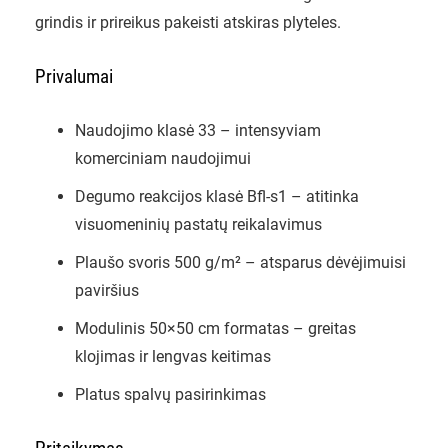
grindis ir prireikus pakeisti atskiras plyteles.
Privalumai
Naudojimo klasė 33 – intensyviam
komerciniam naudojimui
Degumo reakcijos klasė Bfl-s1 – atitinka
visuomeninių pastatų reikalavimus
Plaušo svoris 500 g/m² – atsparus dėvėjimuisi
paviršius
Modulinis 50×50 cm formatas – greitas
klojimas ir lengvas keitimas
Platus spalvų pasirinkimas