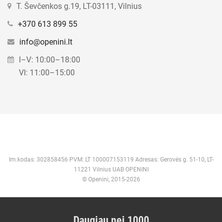
T. Ševčenkos g.19, LT-03111, Vilnius
+370 613 899 55
info@openini.lt
I–V: 10:00–18:00
VI: 11:00–15:00
Im.kodas: 302858456 PVM: LT 100007153119 Adresas: Gerovės g. 51-10, LT-
11221 Vilnius UAB OPENINI
© Openini, 2015-2026
Daugiau nei 1000